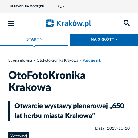
PL
UŁATWIENIA DOSTĘPU
ROZWIŃ MENU
ROZWIŃ
START
NA SKRÓTY
Strona główna
OtoFotoKronika Krakowa
Październik
OtoFotoKronika
Krakowa
Otwarcie wystawy plenerowej „650
lat herbu miasta Krakowa”
Data: 2019-10-10
Wstrzymaj