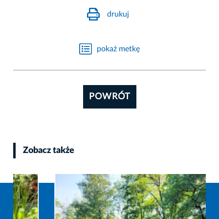
drukuj
pokaż metkę
POWRÓT
Zobacz także