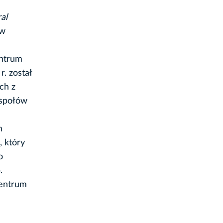
al
 w
entrum
r. został
ch z
espołów
h
 który
o
.
Centrum