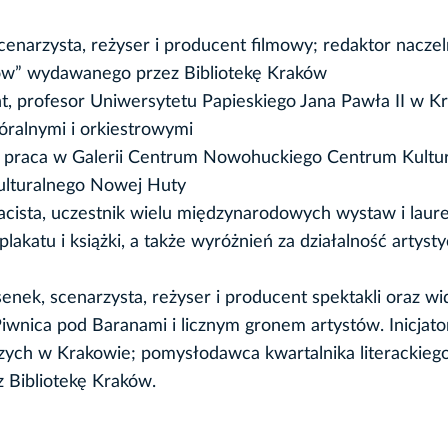
scenarzysta, reżyser i producent filmowy; redaktor nacze
ków” wydawanego przez Bibliotekę Kraków
nt, profesor Uniwersytetu Papieskiego Jana Pawła II w K
óralnymi i orkiestrowymi
nia praca w Galerii Centrum Nowohuckiego Centrum Kultu
kulturalnego Nowej Huty
kacista, uczestnik wielu międzynarodowych wystaw i laur
lakatu i książki, a także wyróżnień za działalność artysty
enek, scenarzysta, reżyser i producent spektakli oraz w
nica pod Baranami i licznym gronem artystów. Inicjator
zych w Krakowie; pomysłodawca kwartalnika literackieg
 Bibliotekę Kraków.