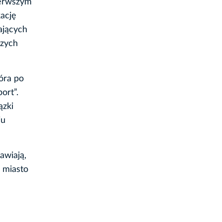
ierwszym
ację
ających
szych
óra po
ort”.
ązki
iu
awiają,
 miasto