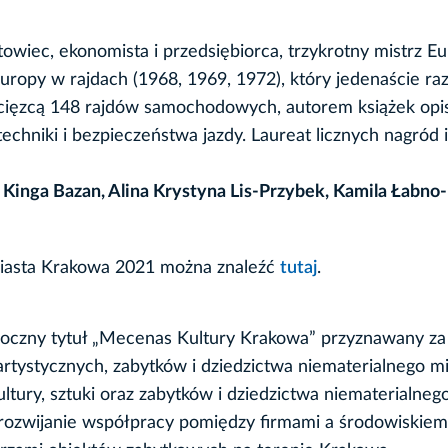
owiec, ekonomista i przedsiębiorca, trzykrotny mistrz E
Europy w rajdach (1968, 1969, 1972), który jedenaście raz
ycięzcą 148 rajdów samochodowych, autorem książek opi
chniki i bezpieczeństwa jazdy. Laureat licznych nagród i
i
Kinga Bazan, Alina Krystyna Lis-Przybek, Kamila Łabno
iasta Krakowa 2021 można znaleźć
tutaj
.
oczny tytuł „Mecenas Kultury Krakowa” przyznawany za
 artystycznych, zabytków i dziedzictwa niematerialnego mi
ultury, sztuki oraz zabytków i dziedzictwa niematerialneg
 rozwijanie współpracy pomiędzy firmami a środowiskiem