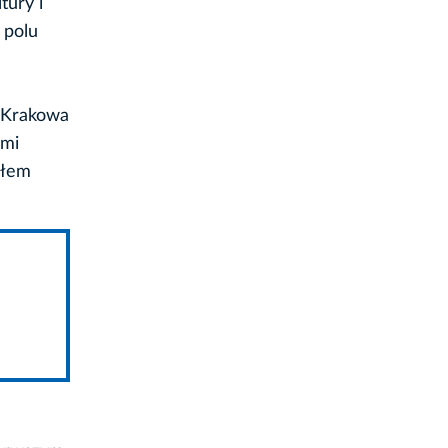
tury i
 polu
m Krakowa
ami
ułem