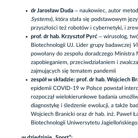
dr Jarosław Duda
‒ naukowiec, autor meto
Systems
), która stała się podstawowym jęz
przyszłości też robotów i cybernetyki, i zre
prof. dr hab. Krzysztof Pyrć
‒ wirusolog, tw
Biotechnologii UJ. Lider grupy badawczej
Vi
powołany do zespołu doradczego Ministra N
zapobieganiem, przeciwdziałaniem i zwalc
zajmujących się tematem pandemii
zespół w składzie: prof. dr hab. Wojciech Bra
epidemii COVID-19 w Polsce powstał interd
rozpoczął wielokierunkowe badania umożliw
diagnostykę i śledzenie ewolucji, a także ba
Wojciech Branicki oraz dr hab. inż. Paweł
Biotechnologii Uniwersytetu Jagiellońskiego
w dziedzinie „Sport”: