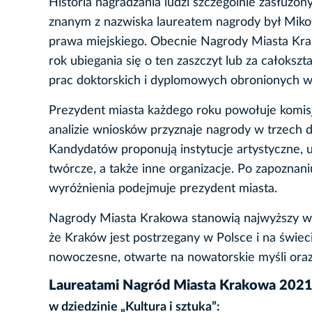
Historia nagradzania ludzi szczególnie zasłuż
znanym z nazwiska laureatem nagrody był Mikoł
prawa miejskiego. Obecnie Nagrody Miasta Kra
rok ubiegania się o ten zaszczyt lub za całoksz
prac doktorskich i dyplomowych obronionych w
Prezydent miasta każdego roku powołuje komisj
analizie wniosków przyznaje nagrody w trzech dzi
Kandydatów proponują instytucje artystyczne, u
twórcze, a także inne organizacje. Po zapoznani
wyróżnienia podejmuje prezydent miasta.
Nagrody Miasta Krakowa stanowią najwyższy wyra
że Kraków jest postrzegany w Polsce i na świec
nowoczesne, otwarte na nowatorskie myśli oraz 
Laureatami Nagród Miasta Krakowa 2021 
w dziedzinie „Kultura i sztuka”: