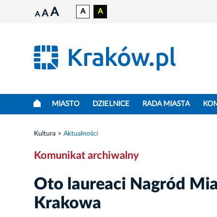
A
A
A
A
A
MIASTO
DZIELNICE
RADA MIASTA
KO
Kultura
Aktualności
Komunikat archiwalny
Oto laureaci Nagród Mia
Krakowa