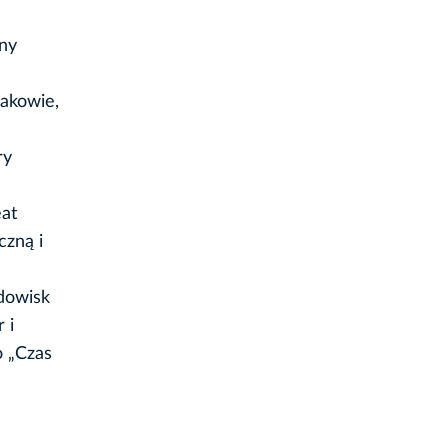
lny
rakowie,
ry
eat
czną i
idowisk
 i
o „Czas