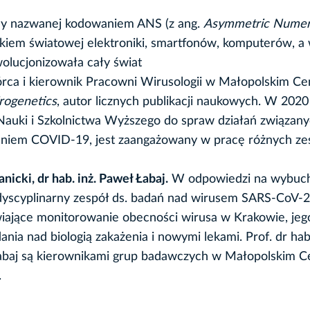
dy nazwanej kodowaniem ANS (z ang.
Asymmetric Numer
ykiem światowej elektroniki, smartfonów, komputerów, a
wolucjonizowała cały świat
órca i kierownik Pracowni Wirusologii w Małopolskim C
rogenetics
, autor licznych publikacji naukowych. W 2020 
auki i Szkolnictwa Wyższego do spraw działań związany
zaniem COVID-19, jest zaangażowany w pracę różnych z
nicki, dr hab. inż. Paweł Łabaj.
W odpowiedzi na wybuc
yscyplinarny zespół ds. badań nad wirusem SARS-CoV-2,
iające monitorowanie obecności wirusa w Krakowie, jeg
dania nad biologią zakażenia i nowymi lekami. Prof. dr hab
 Łabaj są kierownikami grup badawczych w Małopolskim 
.