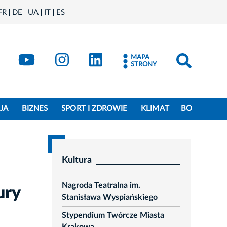
FR
DE
UA
IT
ES
book
Kraków - X
Kraków - YouTube
Kraków - Instagram
Kraków - LinkedIn
MAPA
STRONY
JA
BIZNES
SPORT I ZDROWIE
KLIMAT
BO
Kultura
Nagroda Teatralna im.
ury
Stanisława Wyspiańskiego
Stypendium Twórcze Miasta