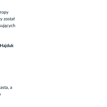
uropy
y został
sujących
-Hajduk
asta, a
o