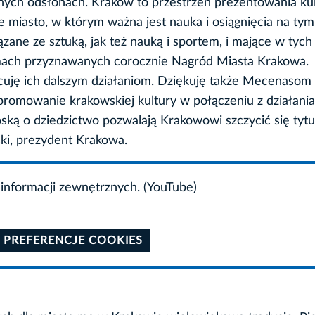
nych odsłonach. Kraków to przestrzeń prezentowania kul
e miasto, w którym ważna jest nauka i osiągnięcia na tym
zane ze sztuką, jak też nauką i sportem, i mające w tych
amach przyznawanych corocznie Nagród Miasta Krakowa.
bicuję ich dalszym działaniom. Dziękuję także Mecenaso
promowanie krakowskiej kultury w połączeniu z działani
oską o dziedzictwo pozwalają Krakowowi szczycić się tyt
ski, prezydent Krakowa.
informacji zewnętrznych. (YouTube)
 PREFERENCJE COOKIES