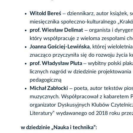
Witold Bereś
‒ dziennikarz, autor książek, 
miesięcznika społeczno-kulturalnego „Kra
prof. Wiesław Delimat
‒ organista i dyryge
który współpracuje z wieloma zespołami ch
Joanna Gościej-Lewińska
, której wielolet
znacząco przyczyniła się do rozwoju życia 
prof. Władysław Pluta
‒ wybitny polski pla
licznych nagród w dziedzinie projektowania p
pedagogiczną
Michał Zabłocki
‒ poeta, autor tekstów pios
muzycznych. Współpracował z kabaretem Piw
organizator Dyskusyjnych Klubów Czytelnic
Literatury” wydawanego od 2018 roku przez
w dziedzinie „Nauka i technika”: