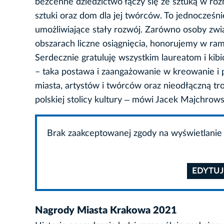
bezcenne dziedzictwo łączy się ze sztuką w róż
sztuki oraz dom dla jej twórców. To jednocześni
umożliwiające stały rozwój. Zarówno osoby zwią
obszarach liczne osiągnięcia, honorujemy w r
Serdecznie gratuluję wszystkim laureatom i ki
– taka postawa i zaangażowanie w kreowanie i 
miasta, artystów i twórców oraz nieodłączną tr
polskiej stolicy kultury ‒ mówi Jacek Majchrow
Brak zaakceptowanej zgody na wyświetlanie 
EDYTUJ
Nagrody Miasta Krakowa 2021