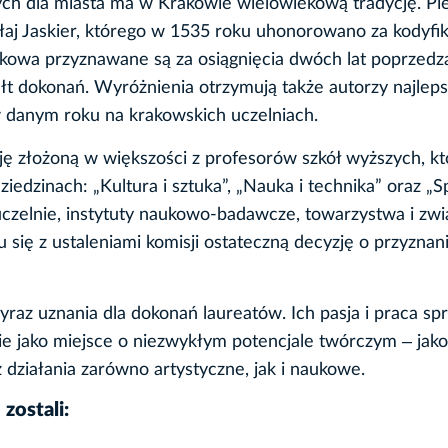
onych dla miasta ma w Krakowie wielowiekową tradycję. P
aj Jaskier, którego w 1535 roku uhonorowano za kodyfik
kowa przyznawane są za osiągnięcia dwóch lat poprzedz
tałt dokonań. Wyróżnienia otrzymują także autorzy najlep
 danym roku na krakowskich uczelniach.
ę złożoną w większości z profesorów szkół wyższych, kt
edzinach: „Kultura i sztuka”, „Nauka i technika” oraz „Sp
czelnie, instytuty naukowo-badawcze, towarzystwa i zwi
u się z ustaleniami komisji ostateczną decyzję o przyznan
z uznania dla dokonań laureatów. Ich pasja i praca spr
ie jako miejsce o niezwykłym potencjale twórczym ‒ jako
działania zarówno artystyczne, jak i naukowe.
zostali: