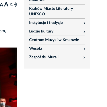
Krakowa
A
A
Kraków Miasto Literatury
UNESCO
Instytucje i tradycje
rozwiń
om,
Ludzie kultury
rozwiń
Centrum Muzyki w Krakowie
Wesoła
rozwiń
Zespół ds. Murali
rozwiń