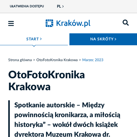
PL
UŁATWIENIA DOSTĘPU
ROZWIŃ MENU
ROZWIŃ
START
NA SKRÓTY
Strona główna
OtoFotoKronika Krakowa
Marzec 2023
OtoFotoKronika
Krakowa
Spotkanie autorskie – Między
powinnością kronikarza, a miłością
historyka” – wokół dwóch książek
dyrektora Muzeum Krakowa dr.