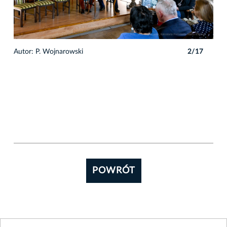
7
Autor: P. Wojnarowski
2/17
Auto
POWRÓT