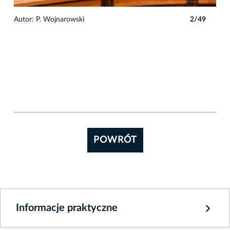
9
Autor: P. Wojnarowski
2/49
Auto
POWRÓT
Informacje praktyczne