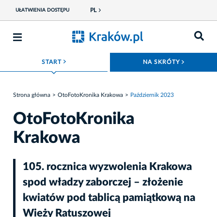
PL
UŁATWIENIA DOSTĘPU
ROZWIŃ MENU
ROZWIŃ
START
NA SKRÓTY
Strona główna
OtoFotoKronika Krakowa
Październik 2023
OtoFotoKronika
Krakowa
105. rocznica wyzwolenia Krakowa
spod władzy zaborczej – złożenie
kwiatów pod tablicą pamiątkową na
Wieży Ratuszowej