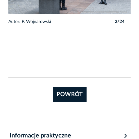
4
Autor: P. Wojnarowski
2/24
Auto
POWRÓT
Informacje praktyczne