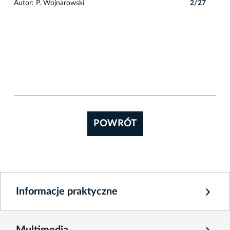
7
Autor: P. Wojnarowski
2/27
Auto
POWRÓT
Informacje praktyczne