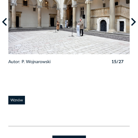
7
Autor: P. Wojnarowski
15/27
Auto
Wznów