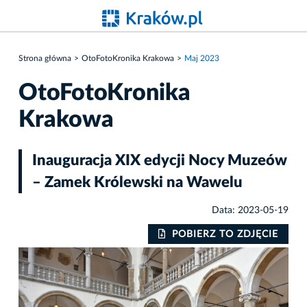
Strona główna
OtoFotoKronika Krakowa
Maj 2023
OtoFotoKronika
Krakowa
Inauguracja XIX edycji Nocy Muzeów
– Zamek Królewski na Wawelu
Data: 2023-05-19
IE
POBIERZ TO ZDJĘCIE