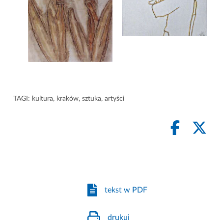
TAGI:
kultura
,
kraków
,
sztuka
,
artyści
tekst w PDF
drukuj