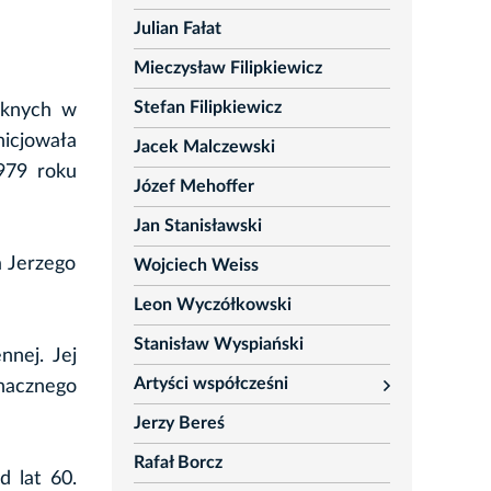
Julian Fałat
Mieczysław Filipkiewicz
Stefan Filipkiewicz
ęknych w
icjowała
Jacek Malczewski
979 roku
Józef Mehoffer
Jan Stanisławski
a Jerzego
Wojciech Weiss
Leon Wyczółkowski
Stanisław Wyspiański
nnej. Jej
Artyści współcześni
znacznego
rozwiń
Jerzy Bereś
Rafał Borcz
 lat 60.