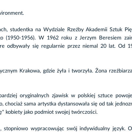
nvironment.
ch, studentka na Wydziale Rzeźby Akademii Sztuk Pi
o (1950-1956). W 1962 roku z Jerzym Beresiem zain
re odbywały się regularnie przez niemal 20 lat. Od 1
ycznym Krakowa, gdzie żyła i tworzyła. Żona rzeźbiarz
ardziej oryginalnych zjawisk w polskiej sztuce powoje
ego, chociaż sama artystka dystansowała się od tak jedno
ę" kobiety jako podmiot swojej twórczości.
, stopniowo wypracowując swój indywidualny język. Od