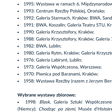
1995: Wystawa w ramach 6. Międzynarodow
1993: Centrum Rzeźby Polskiej, Orońsko;
1992: Galeria Starmach, Kraków; BWA, Sand
1991: BWA, Koszalin; Galeria Teatru STU, K
1990: Galeria Krzysztofory, Kraków;
1988: Galeria Krzysztofory, Kraków; Galer
1982: BWA, Lublin;
1980: Galeria Rytm, Kraków; Galeria Krzyszt
1976: Galeria Labirynt, Lublin;
1973: Galeria Współczesna, Warszawa;
1970: Piwnica pod Baranami, Kraków;
1958: Wystawa Rzeźby (razem z Jerzym Ber
Wybrane wystawy zbiorowe:
1998:
Blask
, Galeria Sztuki Współczesn
(Niemcy);
Chodząc po ziemi
, Musée d'Histoir