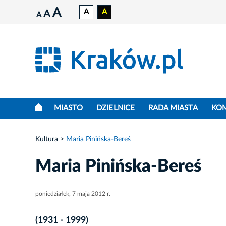
A
A
A
A
A
MIASTO
DZIELNICE
RADA MIASTA
KO
Kultura
Maria Pinińska-Bereś
Maria Pinińska-Bereś
poniedziałek, 7 maja 2012 r.
(1931 - 1999)