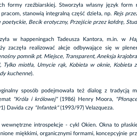
ach formy rzeźbiarskiej. Stworzyła własny język form
 pracom, stanowią integralną część dzieła, np.
Rejs prze
poetyckie, Becik erotyczny, Przejście przez kołdrę, Stud
iczyła w happeningach Tadeusza Kantora, m.in. w
Ha
ży zaczęła realizować akcje odbywające się w plener
zenośny pomnik pt. Miejsce, Transparent, Aneksja krajobr
II, Tylko miotła, Umycie rąk, Kobieta w oknie, Kobieta z
ządy kuchenne
).
ginalny sposób podejmowała też dialog z tradycją ma
 temat
"Króla i królowej"
(1986) Henry Moora,
"Płonące
1) Davida czy
"Infantek"
(1993/97) Velazqueza.
wewnętrzne introspekcje - cykl Okien. Okna to płaski
nione miękkimi, organicznymi formami, koncepcyjnie pr