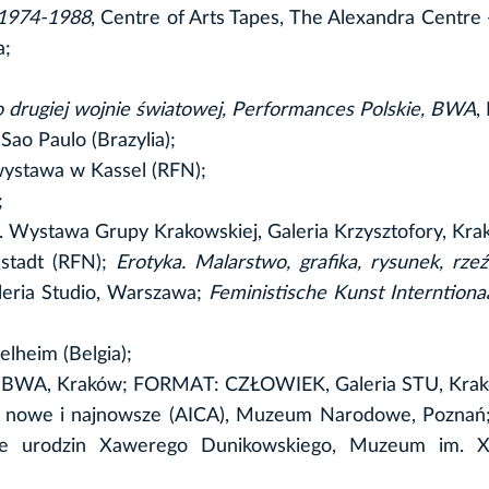
, 1974-1988
, Centre of Arts Tapes, The Alexandra Centre -
a;
po drugiej wojnie światowej, Performances Polskie, BWA
,
 Paulo (Brazylia);
ystawa w Kassel (RFN);
;
6. Wystawa Grupy Krakowskiej, Galeria Krzysztofory, Kra
mstadt (RFN);
Erotyka. Malarstwo, grafika, rysunek, rze
eria Studio, Warszawa;
Feministische Kunst Interntiona
lheim (Belgia);
j, BWA, Kraków; FORMAT: CZŁOWIEK, Galeria STU, Kra
ce nowe i najnowsze (AICA), Muzeum Narodowe, Poznań
cie urodzin Xawerego Dunikowskiego, Muzeum im. 