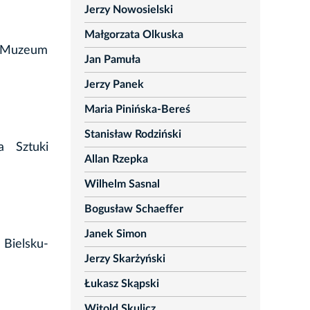
Jerzy Nowosielski
Małgorzata Olkuska
w Muzeum
Jan Pamuła
Jerzy Panek
Maria Pinińska-Bereś
Stanisław Rodziński
a Sztuki
Allan Rzepka
Wilhelm Sasnal
Bogusław Schaeffer
Janek Simon
 Bielsku-
Jerzy Skarżyński
Łukasz Skąpski
Witold Skulicz