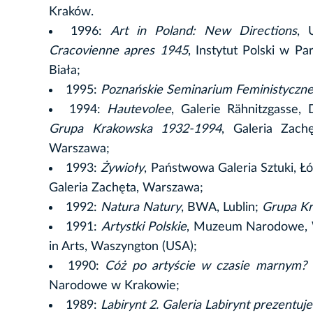
Kraków.
1996:
Art in Poland: New Directions
, 
Cracovienne apres 1945
, Instytut Polski w Pa
Biała;
1995:
Poznańskie Seminarium Feministyczn
1994:
Hautevolee
, Galerie Rähnitzgasse,
Grupa Krakowska 1932-1994
, Galeria Zac
Warszawa;
1993:
Żywioły
, Państwowa Galeria Sztuki, Ł
Galeria Zachęta, Warszawa;
1992:
Natura Natury
, BWA, Lublin;
Grupa Kr
1991:
Artystki Polskie
, Muzeum Narodowe,
in Arts, Waszyngton (USA);
1990:
Cóż po artyście w czasie marnym? S
Narodowe w Krakowie;
1989:
Labirynt 2. Galeria Labirynt prezentuje