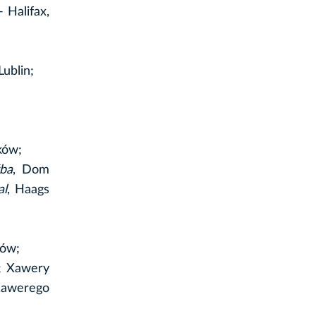
 Halifax,
 Lublin;
ków;
źba
, Dom
al
, Haags
ków;
; Xawery
Xawerego