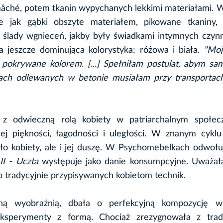
mâché, potem tkanin wypychanych lekkimi materiałami. 
ie jak gąbki obszyte materiałem, pikowane tkaniny, k
 ślady wgnieceń, jakby były świadkami intymnych czynn
a jeszcze dominująca kolorystyka: różowa i biała.
"Moj
 pokrywane kolorem. [...] Spełniłam postulat, abym s
cach odlewanych w betonie musiałam przy transportac
 z odwieczną rolą kobiety w patriarchalnym społecz
j piękności, łagodności i uległości. W znanym cyklu
iało kobiety, ale i jej duszę. W Psychomebelkach odwołu
II - Uczta
występuje jako danie konsumpcyjne. Uważała
o tradycyjnie przypisywanych kobietom technik.
nną wyobraźnią, dbała o perfekcyjną kompozycję ws
sperymenty z formą. Chociaż zrezygnowała z trad