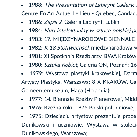
1988:
The Presentation of Labirynt Gallery
Centre En Art Actuel Le Lieu - Quebec, Candad
1986:
Zapis 2
, Galeria Labirynt, Lublin;
1984:
Nurt intelektualny w sztuce polskiej 
1983: 17. MIĘDZYNARODOWE BIENNALE, Sao
1982:
K 18 Stoffwechsel
, międzynarodowa w
1981: XI Spotkania Rzeźbiarzy, BWA Kraków
1980:
Sztuka Kobiet
, Galeria ON, Poznań; 1
1979: Wystawa plastyki krakowskiej, Dar
Artysty Plastyka, Warszawa; 8 X KRAKÓW, Gal
Gemeentemuseum, Haga (Holandia);
1977: 14. Biennale Rzeźby Plenerowej, Midde
1976: Rzeźba roku 1975 Polski południowe
1975: Dziesięciu artystów prezentuje pra
Dunikowski i uczniowie. Wystawa w stule
Dunikowskiego, Warszawa;