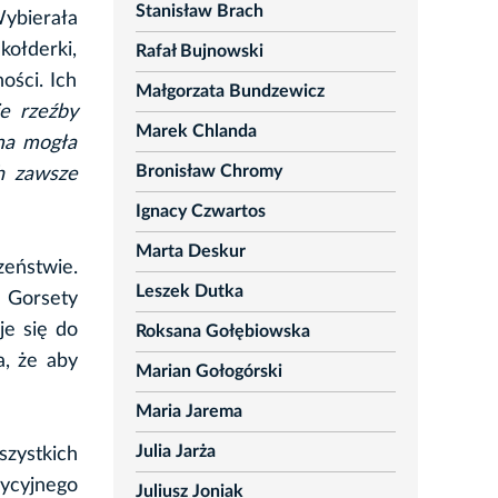
Stanisław Brach
Wybierała
ołderki,
Rafał Bujnowski
ości. Ich
Małgorzata Bundzewicz
e rzeźby
Marek Chlanda
ama mogła
Bronisław Chromy
h zawsze
Ignacy Czwartos
Marta Deskur
eństwie.
Leszek Dutka
 Gorsety
je się do
Roksana Gołębiowska
, że aby
Marian Gołogórski
Maria Jarema
Julia Jarża
zystkich
ycyjnego
Juliusz Joniak