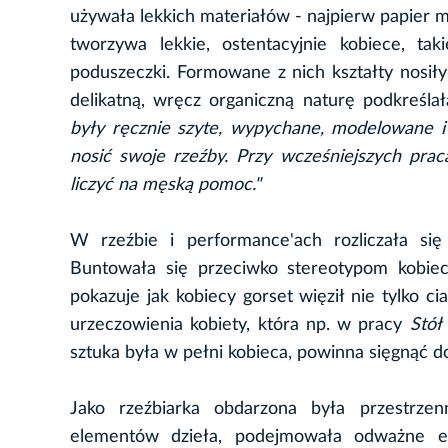
używała lekkich materiałów - najpierw papier 
tworzywa lekkie, ostentacyjnie kobiece, tak
poduszeczki. Formowane z nich kształty nosiły
delikatną, wręcz organiczną naturę podkreślał
były ręcznie szyte, wypychane, modelowane i
nosić swoje rzeźby. Przy wcześniejszych pra
liczyć na męską pomoc."
W rzeźbie i performance'ach rozliczała się
Buntowała się przeciwko stereotypom kobiece
pokazuje jak kobiecy gorset więził nie tylko c
urzeczowienia kobiety, która np. w pracy
Stół 
sztuka była w pełni kobieca, powinna sięgnąć d
Jako rzeźbiarka obdarzona była przestrze
elementów dzieła, podejmowała odważne ek