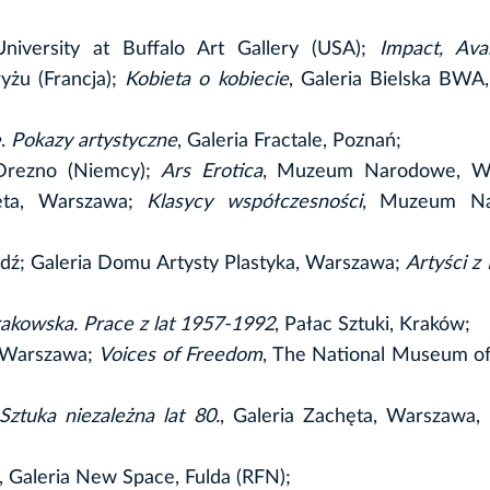
University at Buffalo Art Gallery (USA);
Impact, Ava
ryżu (Francja);
Kobieta o kobiecie
, Galeria Bielska BWA,
e
.
Pokazy artystyczne
, Galeria Fractale, Poznań;
 Drezno (Niemcy);
Ars Erotica
, Muzeum Narodowe, W
hęta, Warszawa;
Klasycy współczesności
, Muzeum Na
ódź; Galeria Domu Artysty Plastyka, Warszawa;
Artyści z
akowska. Prace z lat 1957-1992
, Pałac Sztuki, Kraków;
 Warszawa;
Voices of Freedom
, The National Museum 
ztuka niezależna lat 80.
, Galeria Zachęta, Warszawa
, Galeria New Space, Fulda (RFN);