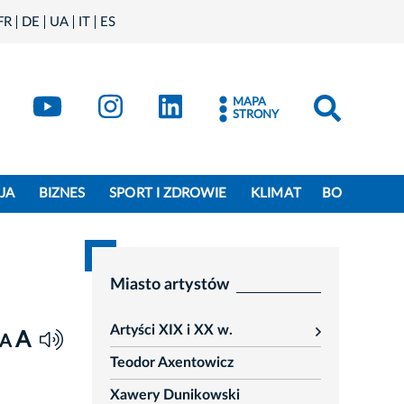
FR
DE
UA
IT
ES
book
Kraków - X
Kraków - YouTube
Kraków - Instagram
Kraków - LinkedIn
MAPA
STRONY
JA
BIZNES
SPORT I ZDROWIE
KLIMAT
BO
Miasto artystów
Artyści XIX i XX w.
A
rozwiń
A
Teodor Axentowicz
Xawery Dunikowski