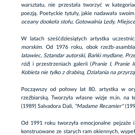
warsztatu, nie przestała tworzyć w kategori
poezją. Poetyckie tytuły, jakie nadawała swoim
oceany dookoła stołu, Gotowalnia Ledy, Miejsce 
W latach sześćdziesiątych artystka uczestn
morskim
. Od 1976 roku, obok rzeźb-asambla
latawiec, Sztandar autorski, Bańki mydlane, Pr
róż
) i przestrzeniach galerii (
Pranie I, Pranie 
Kobieta nie tylko z drabiną, Działania na przyr
Począwszy od połowy lat 80. artystka w ory
rzeźbiarską. Tworzyła własne wizje m.in. na
(1989) Salvadora Dali,
"Madame Recamier"
(199
Od 1991 roku tworzyła emocjonalne pejzaże i 
konstruowane ze starych ram okiennych, wypeł