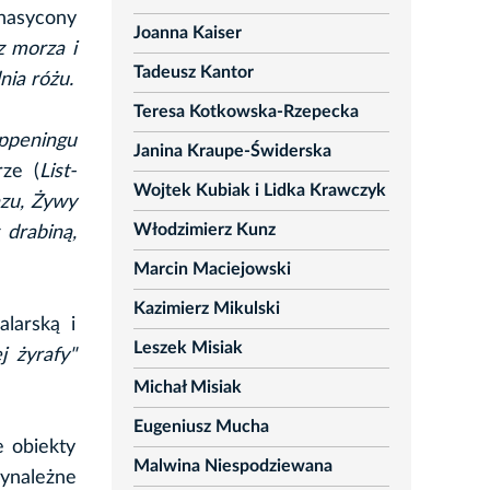
 nasycony
Joanna Kaiser
z morza i
Tadeusz Kantor
nia różu.
Teresa Kotkowska-Rzepecka
ppeningu
Janina Kraupe-Świderska
ze (
List-
Wojtek Kubiak i Lidka Krawczyk
azu, Żywy
Włodzimierz Kunz
 drabiną,
Marcin Maciejowski
Kazimierz Mikulski
larską i
Leszek Misiak
j żyrafy"
Michał Misiak
Eugeniusz Mucha
e obiekty
Malwina Niespodziewana
zynależne