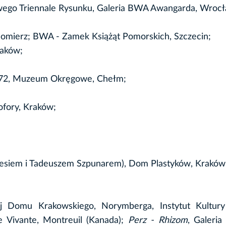
ego Triennale Rysunku, Galeria BWA Awangarda, Wrocł
omierz; BWA - Zamek Książąt Pomorskich, Szczecin;
raków;
ia 72, Muzeum Okręgowe, Chełm;
ofory, Kraków;
esiem i Tadeuszem Szpunarem), Dom Plastyków, Kraków
ej Domu Krakowskiego, Norymberga, Instytut Kultury 
e Vivante, Montreuil (Kanada);
Perz - Rhizom
, Galeria