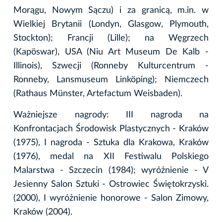
Morągu, Nowym Sączu) i za granicą, m.in. w
Wielkiej Brytanii (Londyn, Glasgow, Plymouth,
Stockton); Francji (Lille); na Węgrzech
(Kapöswar), USA (Niu Art Museum De Kalb -
Illinois), Szwecji (Ronneby Kulturcentrum -
Ronneby, Lansmuseum Linköping); Niemczech
(Rathaus Münster, Artefactum Weisbaden).
Ważniejsze nagrody: III nagroda na
Konfrontacjach Środowisk Plastycznych - Kraków
(1975), I nagroda - Sztuka dla Krakowa, Kraków
(1976), medal na XII Festiwalu Polskiego
Malarstwa - Szczecin (1984); wyróżnienie - V
Jesienny Salon Sztuki - Ostrowiec Świętokrzyski.
(2000), I wyróżnienie honorowe - Salon Zimowy,
Kraków (2004).