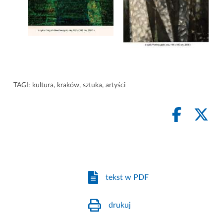
TAGI:
kultura
,
kraków
,
sztuka
,
artyści
tekst w PDF
drukuj