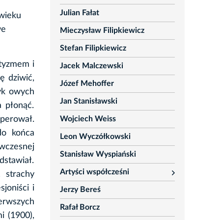
Julian Fałat
 wieku
we
Mieczysław Filipkiewicz
Stefan Filipkiewicz
ntyzmem i
Jacek Malczewski
ę dziwić,
Józef Mehoffer
zyk owych
Jan Stanisławski
a płonąć.
Wojciech Weiss
operował.
do końca
Leon Wyczółkowski
ówczesnej
Stanisław Wyspiański
dstawiał.
Artyści współcześni
 strachy
rozwiń
joniści i
Jerzy Bereś
erwszych
Rafał Borcz
i (1900),