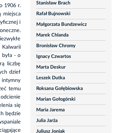
Stanisław Brach
o 1906 r.
Rafał Bujnowski
 miejsca
ficznej i
Małgorzata Bundzewicz
łoneczne.
Marek Chlanda
iezwykłe
Bronisław Chromy
Kalwarii
 była - o
Ignacy Czwartos
ą liczbę
Marta Deskur
ych dzieł
Leszek Dutka
o intymny
Roksana Gołębiowska
rzeć temu
 odcienie
Marian Gołogórski
lenia się
Maria Jarema
ch będzie
Julia Jarża
spaniale
ciągające
Juliusz Joniak