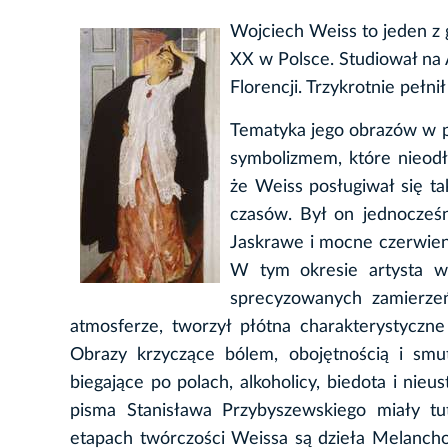
Wojciech Weiss to jeden z
XX w Polsce. Studiował na 
Florencji. Trzykrotnie pełni
Tematyka jego obrazów w p
symbolizmem, które nieodłą
że Weiss posługiwał się ta
czasów. Był on jednocześn
Jaskrawe i mocne czerwienie
W tym okresie artysta wk
sprecyzowanych zamierzeń 
atmosferze, tworzył płótna charakterystyczne
Obrazy krzyczące bólem, obojętnością i smu
biegające po polach, alkoholicy, biedota i nieu
pisma Stanisława Przybyszewskiego miały t
etapach twórczości Weissa są dzieła Melanchol