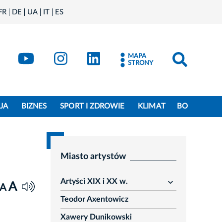
FR
DE
UA
IT
ES
book
Kraków - X
Kraków - YouTube
Kraków - Instagram
Kraków - LinkedIn
MAPA
STRONY
JA
BIZNES
SPORT I ZDROWIE
KLIMAT
BO
Miasto artystów
Artyści XIX i XX w.
A
rozwiń
A
Teodor Axentowicz
Xawery Dunikowski