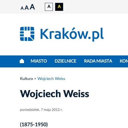
A
A
A
A
A
MIASTO
DZIELNICE
RADA MIASTA
KO
Kultura
Wojciech Weiss
Wojciech Weiss
poniedziałek, 7 maja 2012 r.
(1875-1950)