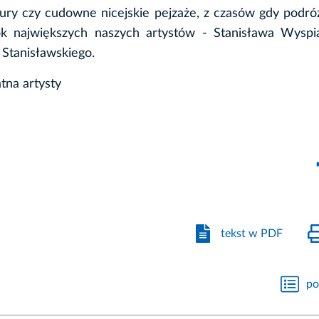
tury czy cudowne nicejskie pejzaże, z czasów gdy podr
k największych naszych artystów - Stanisława Wyspia
 Stanisławskiego.
tna artysty
tekst w PDF
po