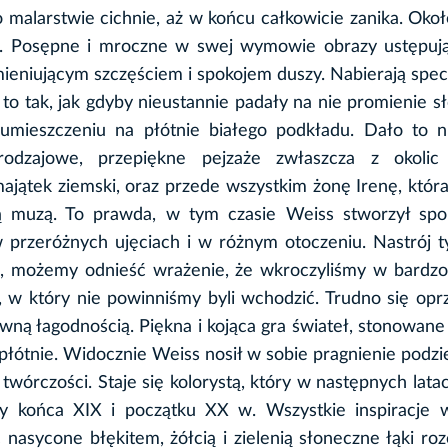
malarstwie cichnie, aż w końcu całkowicie zanika. Okoł
ci. Posępne i mroczne w swej wymowie obrazy ustępują
ieniującym szczęściem i spokojem duszy. Nabierają specy
 to tak, jak gdyby nieustannie padały na nie promienie s
umieszczeniu na płótnie białego podkładu. Dało to n
odzajowe, przepiękne pejzaże zwłaszcza z okolic 
majątek ziemski, oraz przede wszystkim żonę Irenę, która
ą muzą. To prawda, w tym czasie Weiss stworzył spor
 przeróżnych ujęciach i w różnym otoczeniu. Nastrój t
nie, możemy odnieść wrażenie, że wkroczyliśmy w bardz
y, w który nie powinniśmy byli wchodzić. Trudno się op
ą łagodnością. Piękna i kojąca gra świateł, stonowane
płótnie. Widocznie Weiss nosił w sobie pragnienie podzie
 twórczości. Staje się kolorystą, który w następnych lata
zy końca XIX i początku XX w. Wszystkie inspiracje w
nasycone błękitem, żółcią i zielenią słoneczne łąki roz