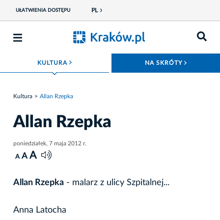
PL
UŁATWIENIA DOSTĘPU
ROZWIŃ MENU
ROZWIŃ
KULTURA
NA SKRÓTY
Kultura
Allan Rzepka
Allan Rzepka
poniedziałek, 7 maja 2012 r.
A
A
A
Allan Rzepka
- malarz z ulicy Szpitalnej...
Anna Latocha