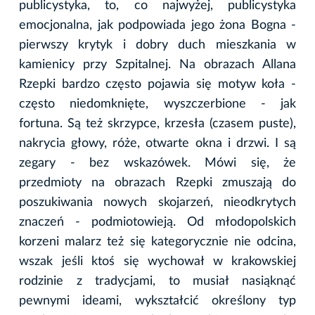
publicystyka, to, co najwyżej, publicystyka
emocjonalna, jak podpowiada jego żona Bogna -
pierwszy krytyk i dobry duch mieszkania w
kamienicy przy Szpitalnej. Na obrazach Allana
Rzepki bardzo często pojawia się motyw koła -
często niedomknięte, wyszczerbione - jak
fortuna. Są też skrzypce, krzesła (czasem puste),
nakrycia głowy, róże, otwarte okna i drzwi. I są
zegary - bez wskazówek. Mówi się, że
przedmioty na obrazach Rzepki zmuszają do
poszukiwania nowych skojarzeń, nieodkrytych
znaczeń - podmiotowieją. Od młodopolskich
korzeni malarz też się kategorycznie nie odcina,
wszak jeśli ktoś się wychował w krakowskiej
rodzinie z tradycjami, to musiał nasiąknąć
pewnymi ideami, wykształcić określony typ