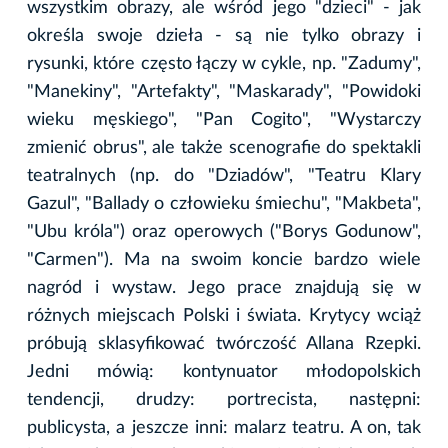
wszystkim obrazy, ale wśród jego "dzieci" - jak
określa swoje dzieła - są nie tylko obrazy i
rysunki, które często łączy w cykle, np. "Zadumy",
"Manekiny", "Artefakty", "Maskarady", "Powidoki
wieku męskiego", "Pan Cogito", "Wystarczy
zmienić obrus", ale także scenografie do spektakli
teatralnych (np. do "Dziadów", "Teatru Klary
Gazul", "Ballady o człowieku śmiechu", "Makbeta",
"Ubu króla") oraz operowych ("Borys Godunow",
"Carmen"). Ma na swoim koncie bardzo wiele
nagród i wystaw. Jego prace znajdują się w
różnych miejscach Polski i świata. Krytycy wciąż
próbują sklasyfikować twórczość Allana Rzepki.
Jedni mówią: kontynuator młodopolskich
tendencji, drudzy: portrecista, następni:
publicysta, a jeszcze inni: malarz teatru. A on, tak