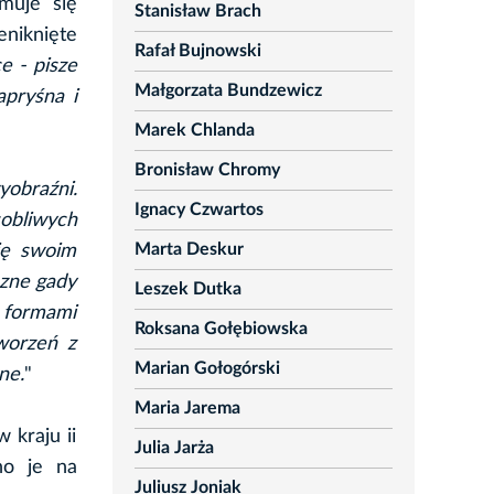
muje się
Stanisław Brach
eniknięte
Rafał Bujnowski
e - pisze
Małgorzata Bundzewicz
apryśna i
Marek Chlanda
Bronisław Chromy
yobraźni.
Ignacy Czwartos
obliwych
Marta Deskur
się swoim
czne gady
Leszek Dutka
 formami
Roksana Gołębiowska
worzeń z
Marian Gołogórski
ne.
"
Maria Jarema
 kraju ii
Julia Jarża
ano je na
Juliusz Joniak