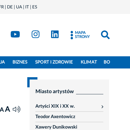
FR
DE
UA
IT
ES
book
Kraków - X
Kraków - YouTube
Kraków - Instagram
Kraków - LinkedIn
MAPA
STRONY
JA
BIZNES
SPORT I ZDROWIE
KLIMAT
BO
Miasto artystów
Artyści XIX i XX w.
A
rozwiń
A
Teodor Axentowicz
Xawery Dunikowski