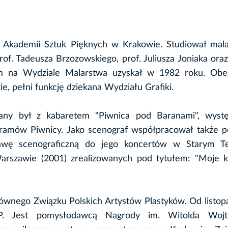
t Akademii Sztuk Pięknych w Krakowie. Studiował mal
f. Tadeusza Brzozowskiego, prof. Juliusza Joniaka ora
m na Wydziale Malarstwa uzyskał w 1982 roku. Obec
, pełni funkcję dziekana Wydziału Grafiki.
zany był z kabaretem "Piwnica pod Baranami", wyst
gramów Piwnicy. Jako scenograf współpracował także p
awę scenograficzną do jego koncertów w Starym T
rszawie (2001) zrealizowanych pod tytułem: "Moje k
ównego Związku Polskich Artystów Plastyków. Od listo
. Jest pomysłodawcą Nagrody im. Witolda Wojtk