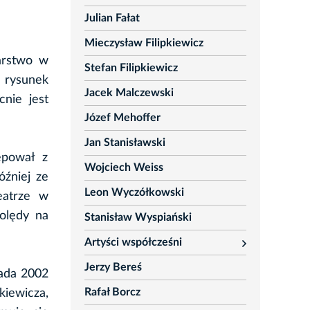
Julian Fałat
Mieczysław Filipkiewicz
arstwo w
Stefan Filipkiewicz
z rysunek
Jacek Malczewski
nie jest
Józef Mehoffer
Jan Stanisławski
ępował z
Wojciech Weiss
óźniej ze
Leon Wyczółkowski
eatrze w
olędy na
Stanisław Wyspiański
Artyści współcześni
rozwiń
Jerzy Bereś
pada 2002
Rafał Borcz
iewicza,