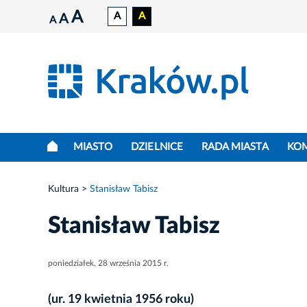
A
A
A
A
A
MIASTO
DZIELNICE
RADA MIASTA
KO
Kultura
Stanisław Tabisz
Stanisław Tabisz
poniedziałek, 28 września 2015 r.
(ur. 19 kwietnia 1956 roku)