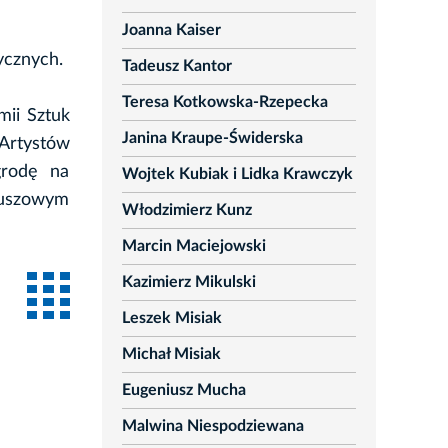
Joanna Kaiser
tycznych.
Tadeusz Kantor
Teresa Kotkowska-Rzepecka
mii Sztuk
Janina Kraupe-Świderska
Artystów
grodę na
Wojtek Kubiak i Lidka Krawczyk
leuszowym
Włodzimierz Kunz
Marcin Maciejowski
Kazimierz Mikulski
Leszek Misiak
Michał Misiak
Eugeniusz Mucha
Malwina Niespodziewana