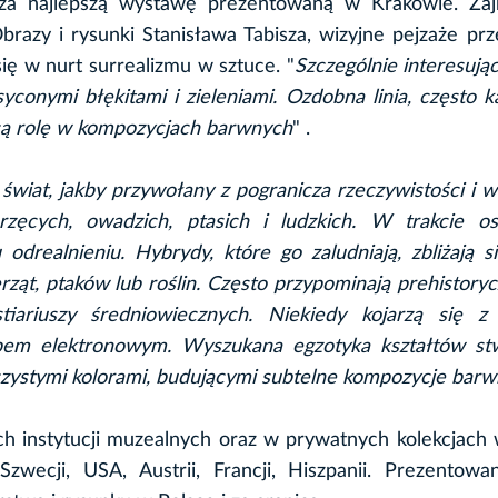
za najlepszą wystawę prezentowaną w Krakowie. Zaj
brazy i rysunki Stanisława Tabisza, wizyjne pejzaże prz
się w nurt surrealizmu w sztuce. "
Szczególnie interesując
conymi błękitami i zieleniami. Ozdobna linia, często k
ącą rolę w kompozycjach barwnych
" .
świat, jakby przywołany z pogranicza rzeczywistości i w
rzęcych, owadzich, ptasich i ludzkich. W trakcie os
odrealnieniu. Hybrydy, które go zaludniają, zbliżają 
ąt, ptaków lub roślin. Często przypominają prehistory
iariuszy średniowiecznych. Niekiedy kojarzą się z
opem elektronowym. Wyszukana egzotyka kształtów st
zystymi kolorami, budującymi subtelne kompozycje barw
ch instytucji muzealnych oraz w prywatnych kolekcjach w
Szwecji, USA, Austrii, Francji, Hiszpanii. Prezentow