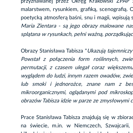
przyznawanej przez Okręg Krakowski ZPAP 
malarstwem, rysunkiem, grafiką, scenografią. O
poetycką atmosferą baśni, snu i magii, wpisują 
Maria Zientara - są jego obrazy malowane nasy
splątana w rysunkach, pełni ważną, porządkuj
Obrazy Stanisława Tabisza "
Ukazują tajemniczy 
Powstał z połączenia form roślinnych, zwie
permutacji, z czasem ulegał coraz większemu 
wyglądem do ludzi, innym razem owadów, zwierz
lub smoki i jednorożce, znane nam z best
mikroorganicznymi, oglądanymi pod mikrosk
obrazów Tabisza idzie w parze ze zmysłowymi c
Prace Stanisława Tabisza znajdują się w zbiora
na świecie, m.in. w Niemczech, Szwajcarii, 