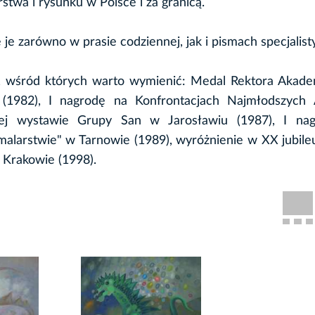
stwa i rysunku w Polsce i za granicą.
je je zarówno w prasie codziennej, jak i pismach specjalis
a, wśród których warto wymienić: Medal Rektora Akade
1982), I nagrodę na Konfrontacjach Najmłodszych 
ej wystawie Grupy San w Jarosławiu (1987), I na
malarstwie" w Tarnowie (1989), wyróżnienie w XX jubi
 Krakowie (1998).