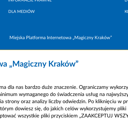
INFORMACJE PRAWNE
D
DLA MEDIÓW
K
Miejska Platforma Internetowa „Magiczny Kraków”
owa „Magiczny Kraków”
a dla nas bardzo duże znaczenie. Ograniczamy wykorzyst
minimum wymaganego do świadczenia usług na najwyższym
strony oraz analizy liczby odwiedzin. Po kliknięciu w pr
m dowiesz się, do jakich celów wykorzystujemy pliki c
ceptować wszystkie pliki przyciskiem „ZAAKCEPTUJ WS