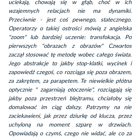
uciekają, chowają się w głąb, choć w ich
wzajemnych relacjach nie ma dynamiki.
Przeciwnie - jest coś pewnego, statecznego.
Operatorzy o takiej ostrości mówią z angielska
"zoom" lub bardziej uczenie: transfokacja. Po
pierwszych "obrazach z obrazów" Czwartos
zaczął stosować tę metodę wobec całego świata.
Jego abstrakcje to jakby stop-klatki, wycinek i
zapowiedź czegoś, co rozciąga się poza obrazem,
za zakrętem, za parapetem. Te niewielkie płótna
optycznie " zagarniają otoczenie", rozciągają się
jakby poza przestrzeń blejtramu, chciałoby się
domalować im ciąg dalszy. Patrzymy na nie
zaciekawieni, jak przez dziurkę od klucza, przez
uchyloną na moment szparę w drzwiach.
Opowiadają o czymś, czego nie widać, ale co za