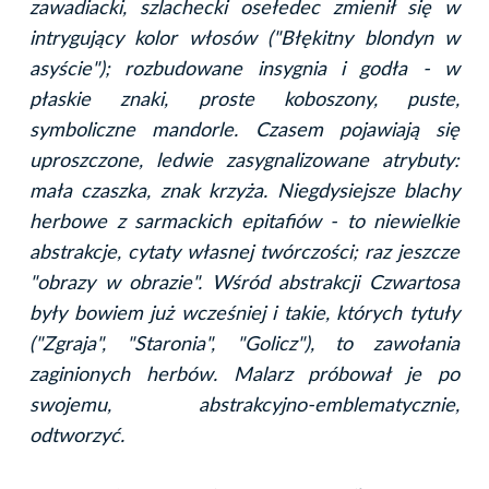
zawadiacki, szlachecki osełedec zmienił się w
intrygujący kolor włosów ("Błękitny blondyn w
asyście"); rozbudowane insygnia i godła - w
płaskie znaki, proste koboszony, puste,
symboliczne mandorle. Czasem pojawiają się
uproszczone, ledwie zasygnalizowane atrybuty:
mała czaszka, znak krzyża. Niegdysiejsze blachy
herbowe z sarmackich epitafiów - to niewielkie
abstrakcje, cytaty własnej twórczości; raz jeszcze
"obrazy w obrazie". Wśród abstrakcji Czwartosa
były bowiem już wcześniej i takie, których tytuły
("Zgraja", "Staronia", "Golicz"), to zawołania
zaginionych herbów. Malarz próbował je po
swojemu, abstrakcyjno-emblematycznie,
odtworzyć.