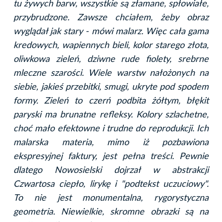
tu żywych barw, wszystkie są złamane, spłowiałe,
przybrudzone. Zawsze chciałem, żeby obraz
wyglądał jak stary - mówi malarz. Więc cała gama
kredowych, wapiennych bieli, kolor starego złota,
oliwkowa zieleń, dziwne rude fiolety, srebrne
mleczne szarości. Wiele warstw nałożonych na
siebie, jakieś przebitki, smugi, ukryte pod spodem
formy. Zieleń to czerń podbita żółtym, błękit
paryski ma brunatne refleksy. Kolory szlachetne,
choć mało efektowne i trudne do reprodukcji. Ich
malarska materia, mimo iż pozbawiona
ekspresyjnej faktury, jest pełna treści. Pewnie
dlatego Nowosielski dojrzał w abstrakcji
Czwartosa ciepło, lirykę i "podtekst uczuciowy".
To nie jest monumentalna, rygorystyczna
geometria. Niewielkie, skromne obrazki są na