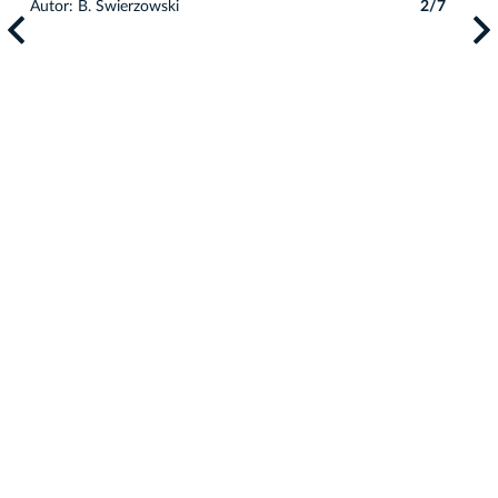
Autor: B. Świerzowski
2/7
7