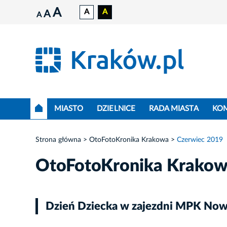
A
A
A
A
A
MIASTO
DZIELNICE
RADA MIASTA
KO
Strona główna
OtoFotoKronika Krakowa
Czerwiec 2019
OtoFotoKronika Krako
Dzień Dziecka w zajezdni MPK Now