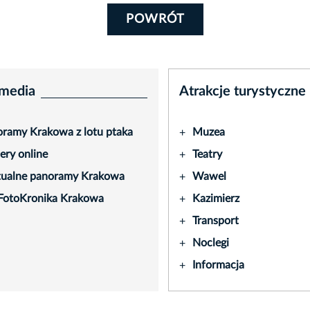
POWRÓT
media
Atrakcje turystyczne
ramy Krakowa z lotu ptaka
Muzea
+
ry online
Teatry
+
tualne panoramy Krakowa
Wawel
+
FotoKronika Krakowa
Kazimierz
+
Transport
+
Noclegi
+
Informacja
+