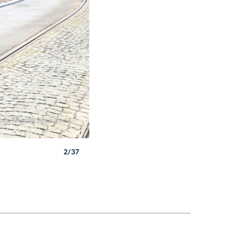
2/37
Autor: B. Świerzowski