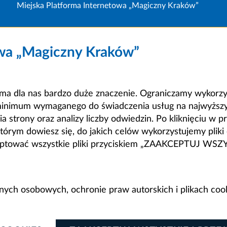
Miejska Platforma Internetowa „Magiczny Kraków”
owa „Magiczny Kraków”
a dla nas bardzo duże znaczenie. Ograniczamy wykorzyst
minimum wymaganego do świadczenia usług na najwyższym
strony oraz analizy liczby odwiedzin. Po kliknięciu w pr
m dowiesz się, do jakich celów wykorzystujemy pliki c
ceptować wszystkie pliki przyciskiem „ZAAKCEPTUJ WS
anych osobowych, ochronie praw autorskich i plikach coo