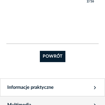
6
2/16
POWRÓT
Informacje praktyczne