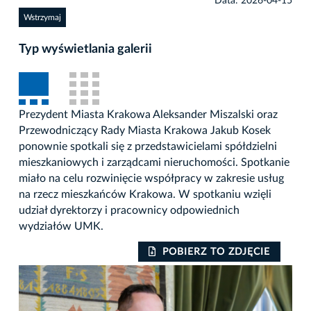
Data: 2026-04-15
Wstrzymaj
Typ wyświetlania galerii
Prezydent Miasta Krakowa Aleksander Miszalski oraz
Przewodniczący Rady Miasta Krakowa Jakub Kosek
ponownie spotkali się z przedstawicielami spółdzielni
mieszkaniowych i zarządcami nieruchomości. Spotkanie
miało na celu rozwinięcie współpracy w zakresie usług
na rzecz mieszkańców Krakowa. W spotkaniu wzięli
udział dyrektorzy i pracownicy odpowiednich
wydziałów UMK.
POBIERZ TO ZDJĘCIE
Auto