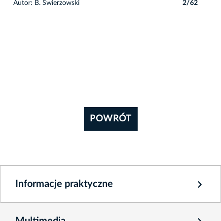
2
Autor: B. Świerzowski
2/62
POWRÓT
Informacje praktyczne