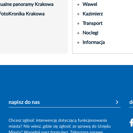
tualne panoramy Krakowa
Wawel
+
FotoKronika Krakowa
Kazimierz
+
Transport
+
Noclegi
+
Informacja
+
napisz do nas
d
Chcesz zgłosić interwencję dotyczącą funkcjonowania
miasta? Nie wiesz, gdzie się zgłosić ze sprawą do Urzędu
Miasta? Wypełnij nasz formularz. Zgłoszoną sprawę