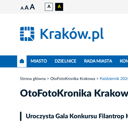
A
A
A
A
A
MIASTO
DZIELNICE
RADA MIASTA
KO
Strona główna
OtoFotoKronika Krakowa
Październik 202
OtoFotoKronika Krako
Uroczysta Gala Konkursu Filantrop