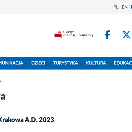
PL
EN
Face
MUNIKACJA
DZIECI
TURYSTYKA
KULTURA
EDUKAC
4
wa
 Krakowa A.D. 2023