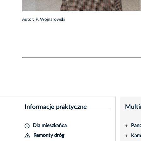
1/48
Autor: P. Wojnarowski
Informacje praktyczne
Multi
Dla mieszkańca
Pano
+
Remonty dróg
Kame
+