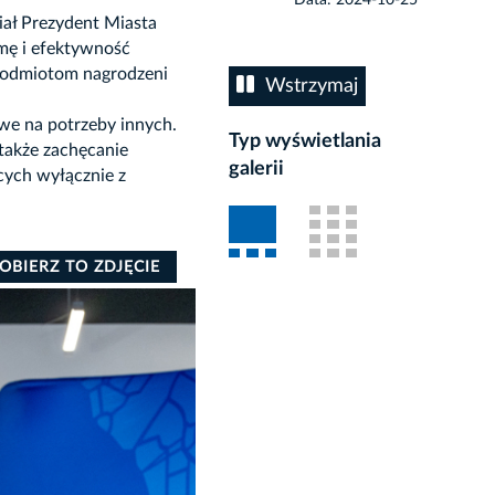
iał Prezydent Miasta
mę i efektywność
 podmiotom nagrodzeni
Wstrzymaj
iwe na potrzeby innych.
Typ wyświetlania
 także zachęcanie
galerii
cych wyłącznie z
OBIERZ TO ZDJĘCIE