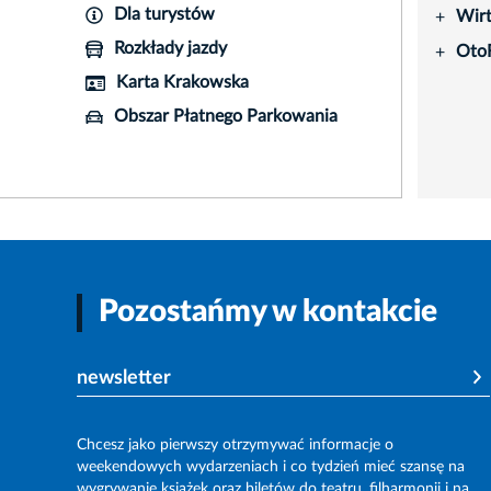
Dla turystów
Wir
+
Rozkłady jazdy
Oto
+
Karta Krakowska
Obszar Płatnego Parkowania
Pozostańmy w kontakcie
newsletter
Chcesz jako pierwszy otrzymywać informacje o
weekendowych wydarzeniach i co tydzień mieć szansę na
wygrywanie książek oraz biletów do teatru, filharmonii i na