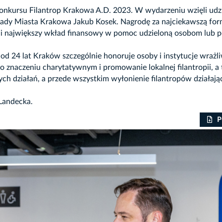
Konkursu Filantrop Krakowa A.D. 2023. W wydarzeniu wzięli udz
ady Miasta Krakowa Jakub Kosek. Nagrodę za najciekawszą for
gorii największy wkład finansowy w pomoc udzieloną osobom lub
od 24 lat Kraków szczególnie honoruje osoby i instytucje wrażl
w o znaczeniu charytatywnym i promowanie lokalnej filantropii, a
 działań, a przede wszystkim wyłonienie filantropów działają
Landecka.
P