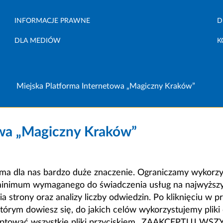
INFORMACJE PRAWNE
D
DLA MEDIÓW
K
Miejska Platforma Internetowa „Magiczny Kraków”
owa „Magiczny Kraków”
a dla nas bardzo duże znaczenie. Ograniczamy wykorzyst
minimum wymaganego do świadczenia usług na najwyższym
strony oraz analizy liczby odwiedzin. Po kliknięciu w pr
m dowiesz się, do jakich celów wykorzystujemy pliki c
ceptować wszystkie pliki przyciskiem „ZAAKCEPTUJ WS