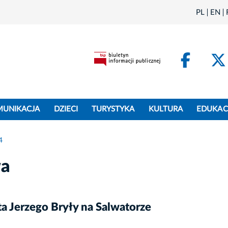
PL
EN
Face
MUNIKACJA
DZIECI
TURYSTYKA
KULTURA
EDUKAC
4
wa
ta Jerzego Bryły na Salwatorze