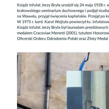
Ksiądz infułat Jerzy Bryła urodził się 24 maja 1928 r
krakowskiego seminarium duchownego i podjął studia 
na Wawelu, przyjął święcenia kapłańskie. Przejął po 
W 1975 r. kard. Karol Wojtyła powierzył ks. infułato
Ksiądz infułat Jerzy Bryła był laureatem prestiżow
medalem Cracoviae Merenti (2001), tytułem Honorow
Oficerski Orderu Odrodzenia Polski oraz Złoty Medal G
JĘCIE