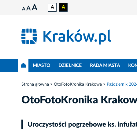
A
A
A
A
A
MIASTO
DZIELNICE
RADA MIASTA
KO
Strona główna
OtoFotoKronika Krakowa
Październik 202
OtoFotoKronika Krako
Uroczystości pogrzebowe ks. infuła