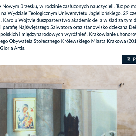
. w Nowym Brzesku, w rodzinie zasłużonych nauczycieli. Tuż po m
na Wydziale Teologicznym Uniwersytetu Jagiellońskiego. 29 cze
ks. Karolu Wojtyle duszpasterstwo akademickie, a w ślad za tym
wi parafię Najświętszego Salwatora oraz stanowisko dziekana De
ych polskich i międzynarodowych wyróżnień. Krakowianie uhonor
ego Obywatela Stołecznego Królewskiego Miasta Krakowa (2014
loria Artis.
P