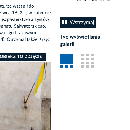
aturze wstąpił do
rwca 1952 r., w katedrze
 duszpasterstwo artystów.
Wstrzymaj
kanatu Salwatorskiego.
owali go brązowym
Typ wyświetlania
). Otrzymał także Krzyż
galerii
OBIERZ TO ZDJĘCIE