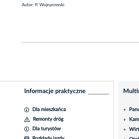
1/46
Autor: P. Wojnarowski
Informacje praktyczne
Multi
Dla mieszkańca
Pano
+
Remonty dróg
Kame
+
Dla turystów
Wir
+
Rozkłady jazdy