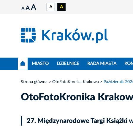
A
A
A
A
A
MIASTO
DZIELNICE
RADA MIASTA
KO
Strona główna
OtoFotoKronika Krakowa
Październik 202
OtoFotoKronika Krako
27. Międzynarodowe Targi Książki 