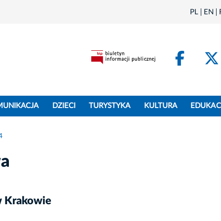
PL
EN
Face
MUNIKACJA
DZIECI
TURYSTYKA
KULTURA
EDUKAC
4
wa
w Krakowie