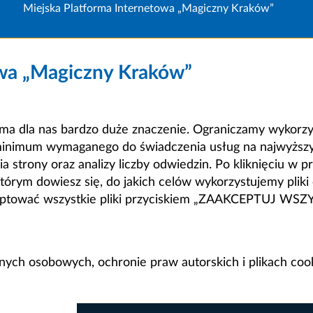
Miejska Platforma Internetowa „Magiczny Kraków”
owa „Magiczny Kraków”
a dla nas bardzo duże znaczenie. Ograniczamy wykorzyst
minimum wymaganego do świadczenia usług na najwyższym
strony oraz analizy liczby odwiedzin. Po kliknięciu w pr
m dowiesz się, do jakich celów wykorzystujemy pliki c
ceptować wszystkie pliki przyciskiem „ZAAKCEPTUJ WS
anych osobowych, ochronie praw autorskich i plikach coo