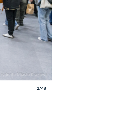
2/48
Autor: B. Świerzowski