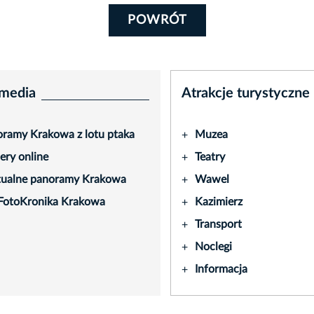
POWRÓT
media
Atrakcje turystyczne
ramy Krakowa z lotu ptaka
Muzea
+
ry online
Teatry
+
tualne panoramy Krakowa
Wawel
+
FotoKronika Krakowa
Kazimierz
+
Transport
+
Noclegi
+
Informacja
+