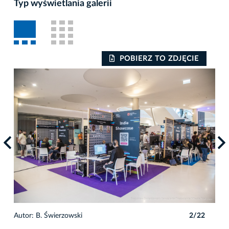
Typ wyświetlania galerii
POBIERZ TO ZDJĘCIE
2
Autor: B. Świerzowski
2/22
Auto