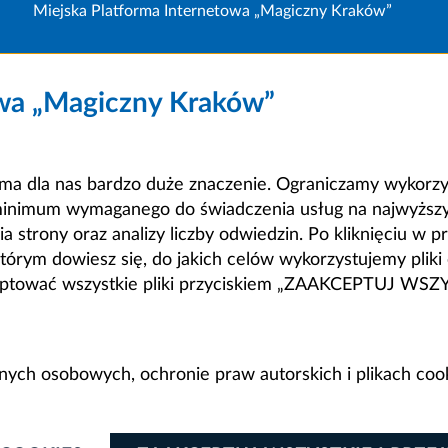
Miejska Platforma Internetowa „Magiczny Kraków”
owa „Magiczny Kraków”
a dla nas bardzo duże znaczenie. Ograniczamy wykorzyst
minimum wymaganego do świadczenia usług na najwyższym
strony oraz analizy liczby odwiedzin. Po kliknięciu w pr
m dowiesz się, do jakich celów wykorzystujemy pliki c
ceptować wszystkie pliki przyciskiem „ZAAKCEPTUJ WS
anych osobowych, ochronie praw autorskich i plikach coo