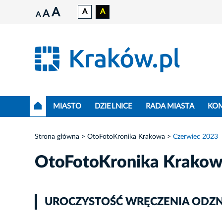
A
A
A
A
A
MIASTO
DZIELNICE
RADA MIASTA
KO
Strona główna
OtoFotoKronika Krakowa
Czerwiec 2023
OtoFotoKronika Krako
UROCZYSTOŚĆ WRĘCZENIA ODZNA