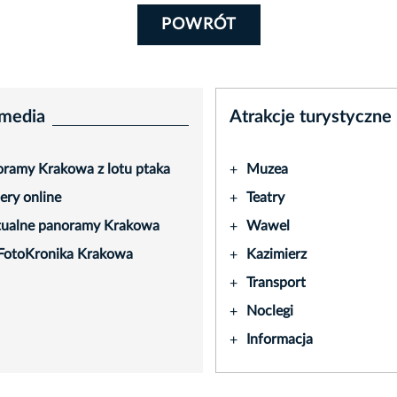
POWRÓT
media
Atrakcje turystyczne
ramy Krakowa z lotu ptaka
Muzea
+
ry online
Teatry
+
tualne panoramy Krakowa
Wawel
+
FotoKronika Krakowa
Kazimierz
+
Transport
+
Noclegi
+
Informacja
+