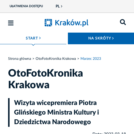
PL
UŁATWIENIA DOSTĘPU
ROZWIŃ MENU
ROZWIŃ
START
NA SKRÓTY
Strona główna
OtoFotoKronika Krakowa
Marzec 2023
OtoFotoKronika
Krakowa
Wizyta wicepremiera Piotra
Glińskiego Ministra Kultury i
Dziedzictwa Narodowego