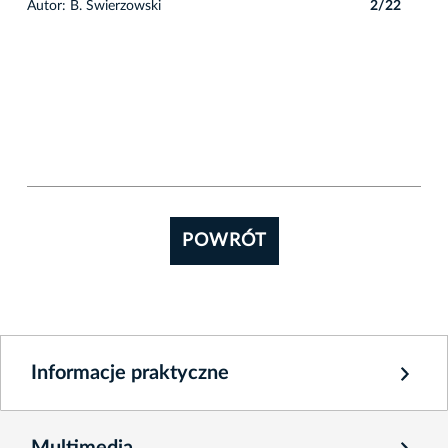
2
Autor: B. Świerzowski
2/22
POWRÓT
Informacje praktyczne