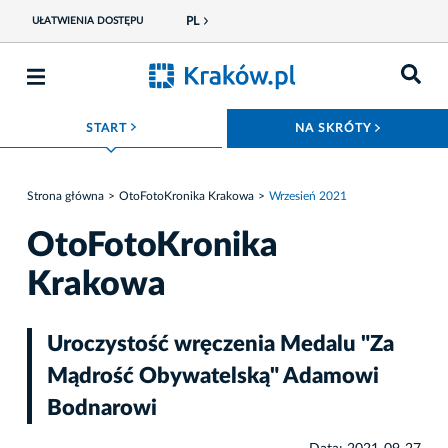
PL
UŁATWIENIA DOSTĘPU
ROZWIŃ MENU
ROZWIŃ
START
NA SKRÓTY
Strona główna
OtoFotoKronika Krakowa
Wrzesień 2021
OtoFotoKronika
Krakowa
Uroczystość wręczenia Medalu "Za
Mądrość Obywatelską" Adamowi
Bodnarowi