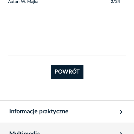
4
Autor: W. Majka
2/24
Auto
POWRÓT
Informacje praktyczne
Multimedia