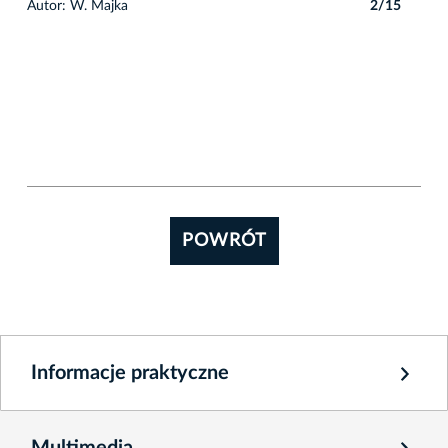
5
Autor: W. Majka
2/15
POWRÓT
Informacje praktyczne
Multimedia