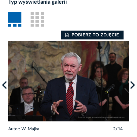
Typ wyświetlania galerii
POBIERZ TO ZDJĘCIE
4
Autor: W. Majka
2/14
Auto