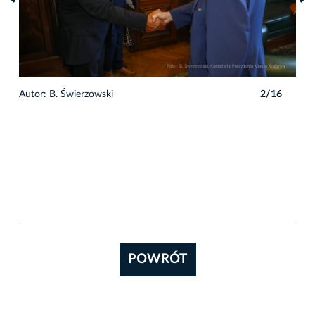
6
Autor: B. Świerzowski
2/16
Auto
POWRÓT