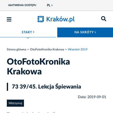
PL
UŁATWIENIA DOSTĘPU
ROZWIŃ MENU
ROZWIŃ
START
NA SKRÓTY
Strona główna
OtoFotoKronika Krakowa
Wrzesień 2019
OtoFotoKronika
Krakowa
73 39/45. Lekcja Śpiewania
Data: 2019-09-01
Wstrzymaj