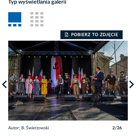
Typ wyświetlania galerii
POBIERZ TO ZDJĘCIE
Auto
6
Autor: B. Świerzowski
2/26