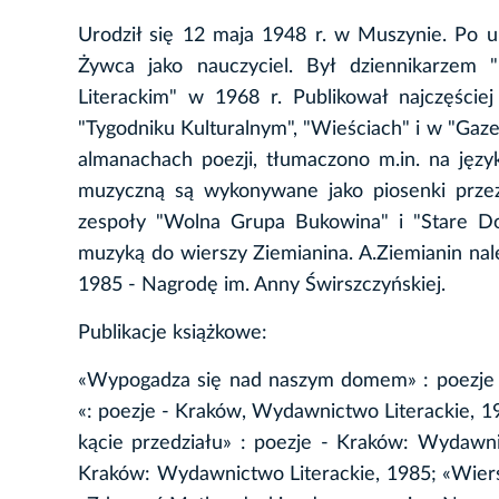
Urodził się 12 maja 1948 r. w Muszynie. Po 
Żywca jako nauczyciel. Był dziennikarzem 
Literackim" w 1968 r. Publikował najczęście
"Tygodniku Kulturalnym", "Wieściach" i w "Gaze
almanachach poezji, tłumaczono m.in. na języki
muzyczną są wykonywane jako piosenki przez
zespoły "Wolna Grupa Bukowina" i "Stare Dob
muzyką do wierszy Ziemianina. A.Ziemianin nal
1985 - Nagrodę im. Anny Świrszczyńskiej.
Publikacje książkowe:
«Wypogadza się nad naszym domem» : poezje 
«: poezje - Kraków, Wydawnictwo Literackie, 1
kącie przedziału» : poezje - Kraków: Wydawn
Kraków: Wydawnictwo Literackie, 1985; «Wier