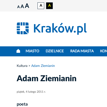
A
A
A
A
A
MIASTO
DZIELNICE
RADA MIASTA
KO
Kultura
Adam Ziemianin
Adam Ziemianin
piątek, 4 lutego 2011 r.
poeta