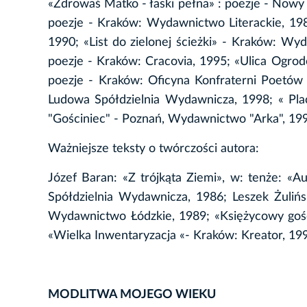
«Zdrowaś Matko - łaski pełna» : poezje - Nowy
poezje - Kraków: Wydawnictwo Literackie, 198
1990; «List do zielonej ścieżki» - Kraków: Wy
poezje - Kraków: Cracovia, 1995; «Ulica Ogrod
poezje - Kraków: Oficyna Konfraterni Poetów
Ludowa Spółdzielnia Wydawnicza, 1998; « Pl
"Gościniec" - Poznań, Wydawnictwo "Arka", 19
Ważniejsze teksty o twórczości autora:
Józef Baran: «Z trójkąta Ziemi», w: tenże: «A
Spółdzielnia Wydawnicza, 1986; Leszek Żulińs
Wydawnictwo Łódzkie, 1989; «Księżycowy goś
«Wielka Inwentaryzacja «- Kraków: Kreator, 19
MODLITWA MOJEGO WIEKU