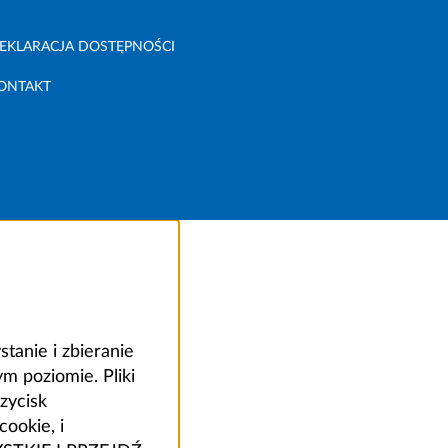
EKLARACJA DOSTĘPNOŚCI
ONTAKT
anie i zbieranie
 poziomie. Pliki
zycisk
ookie, i