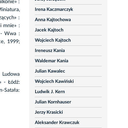
lkonie» :
Irena Kaczmarczyk
iniatura,
zących» :
Anna Kajtochowa
i mnie» :
Jacek Kajtoch
 - Wwa :
Wojciech Kajtoch
e, 1999;
Ireneusz Kania
Waldemar Kania
Julian Kawalec
a: Ludowa
Wojciech Kawiński
» - Łódź:
-Satała:
Ludwik J. Kern
Julian Kornhauser
Jerzy Krasicki
Aleksander Krawczuk