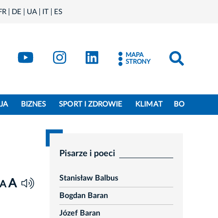
FR
DE
UA
IT
ES
book
Kraków - X
Kraków - YouTube
Kraków - Instagram
Kraków - LinkedIn
MAPA
STRONY
JA
BIZNES
SPORT I ZDROWIE
KLIMAT
BO
Pisarze i poeci
Stanisław Balbus
A
A
Bogdan Baran
Józef Baran