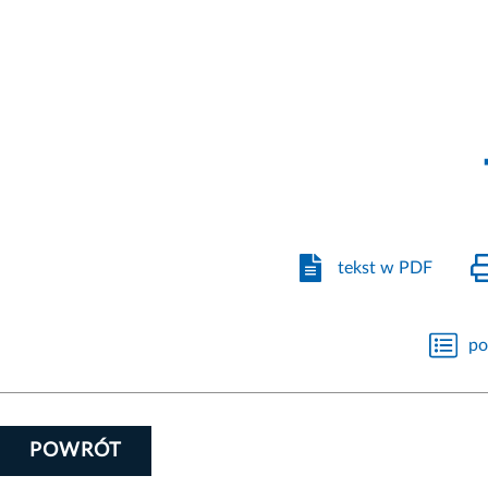
tekst w PDF
po
POWRÓT