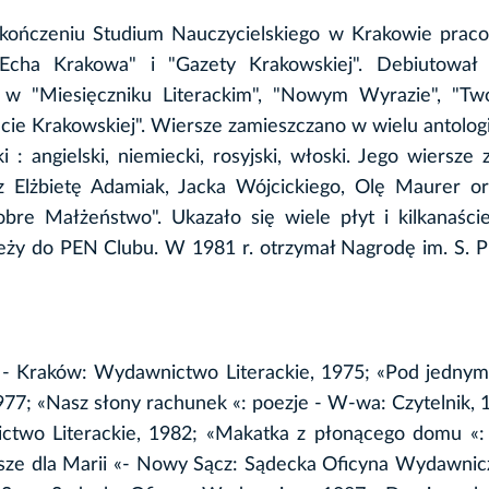
ukończeniu Studium Nauczycielskiego w Krakowie praco
"Echa Krakowa" i "Gazety Krakowskiej". Debiutował
j w "Miesięczniku Literackim", "Nowym Wyrazie", "Twó
cie Krakowskiej". Wiersze zamieszczano w wielu antolog
 : angielski, niemiecki, rosyjski, włoski. Jego wiersze
 Elżbietę Adamiak, Jacka Wójcickiego, Olę Maurer or
re Małżeństwo". Ukazało się wiele płyt i kilkanaście
eży do PEN Clubu. W 1981 r. otrzymał Nagrodę im. S. P
- Kraków: Wydawnictwo Literackie, 1975; «Pod jedny
977; «Nasz słony rachunek «: poezje - W-wa: Czytelnik,
ictwo Literackie, 1982; «Makatka z płonącego domu «:
sze dla Marii «- Nowy Sącz: Sądecka Oficyna Wydawnic