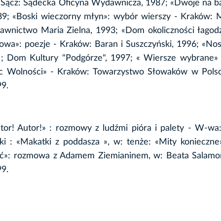
 Sącz: Sądecka Oficyna Wydawnicza, 1987; «Dwoje na ba
9; «Boski wieczorny młyn»: wybór wierszy - Kraków: M
dawnictwo Maria Zielna, 1993; «Dom okoliczności łagod
owa»: poezje - Kraków: Baran i Suszczyński, 1996; «Nos
 ; Dom Kultury "Podgórze", 1997; « Wiersze wybrane»
ac Wolności» - Kraków: Towarzystwo Słowaków w Polsc
99.
utor! Autor!» : rozmowy z ludźmi pióra i palety - W-w
ki : «Makatki z poddasza », w: tenże: «Mity konieczne
ć»: rozmowa z Adamem Ziemianinem, w: Beata Salamon
99.