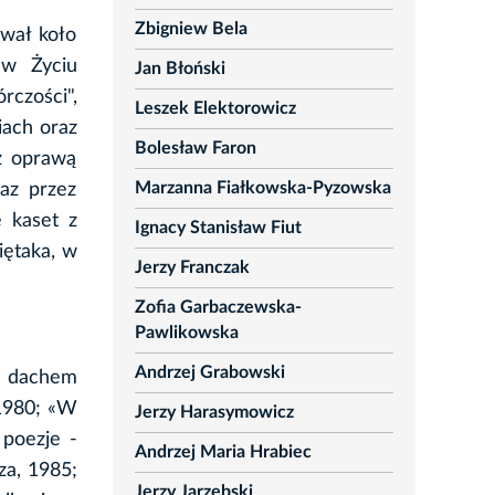
Zbigniew Bela
wał koło
 w Życiu
Jan Błoński
rczości",
Leszek Elektorowicz
iach oraz
Bolesław Faron
 z oprawą
Marzanna Fiałkowska-Pyzowska
az przez
 kaset z
Ignacy Stanisław Fiut
iętaka, w
Jerzy Franczak
Zofia Garbaczewska-
Pawlikowska
Andrzej Grabowski
m dachem
 1980; «W
Jerzy Harasymowicz
 poezje -
Andrzej Maria Hrabiec
za, 1985;
Jerzy Jarzębski