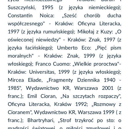
Suszczyński, 1995 (z języka niemieckiego);
Constantin Noica: „Sześć chorób ducha
współczesnego" - Kraków: Oficyna Literacka,
1997 (z języka rumuńskiego); Mikołaj z Kuzy: „O
oświeconej niewiedzy" - Kraków: Znak, 1997 (z
języka łacińskiego); Umberto Eco: „Pięć pism
moralnych" - Kraków: Znak, 1999 (z języka
włoskiego); Franco Cuomo: „Wielkie proroctwa"-
Kraków: Universitas, 1999 (z języka włoskiego);
Mircea Eliade, „Fragmenty Dziennika 1940 -
1985", Wydawnictwo KR, Warszawa 2001 (z
franc.); Emil Cioran, „Na szczytach rozpaczy",
Oficyna Literacka, Kraków 1992; „Rozmowy z
Cioranem", Wydawnictwo KR, Warszawa 1999 ( z
franc.); Bhartryhari, „Strof trzykroć po sto: o
mądrości światowej, o miłości zmysłowej i o