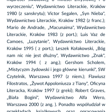
wyrzeczeniu", Wydawnictwo Literackie, Kraków
1980 (z sanskrytu); Victor Segalen, „Syn Nieba",
Wydawnictwo Literackie, Kraków 1982 (z franc.);
Mario de Andrade, „Macunaima", Wydawnictwo
Literackie, Kraków 1983 (z port.); Luis Vaz de
Camoes, „Luzytanie", Wydawnictwo Literackie,
Kraków 1995 ( z port.); Leszek Kołakowski, „Bóg
nam nic nie jest dłużny", Wydawnictwo „Znak",
Kraków 1994 ( z ang.); Gershom Scholem,
„Mistycyzm żydowski i jego główne kierunki", SW
Czytelnik, Warszawa 1997 (z niem.); Flawiusz
Filostratos, „Żywot Appoloniusza z Tiany", Oficyna
Literacka, Kraków 1997 (z greki); Robert Graves,
„Biała Bogini", Wydawnictwo Alfa Wero,
Warszawa 2000 (z ang. ). Ponadto współudział w
przekładach książkowych oraz opracowania