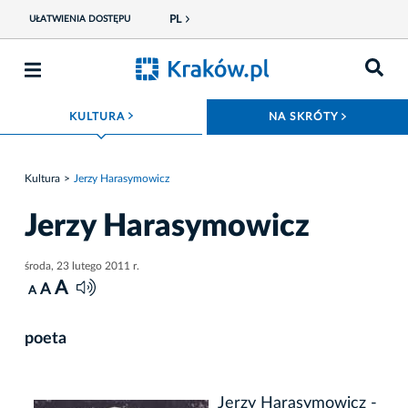
PL
UŁATWIENIA DOSTĘPU
ROZWIŃ MENU
ROZWIŃ
KULTURA
NA SKRÓTY
Kultura
Jerzy Harasymowicz
Jerzy Harasymowicz
środa, 23 lutego 2011 r.
A
A
A
poeta
Jerzy Harasymowicz -