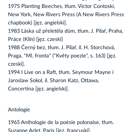
1975 Planting Beeches, tłum. Victor Contoski,
New York, New Rivers Press (A New Rivers Press
chapbook) [jęz. angielski].
1983 Láska už přeletěla dům, tłum. J. Pilař, Praha,
Práce (Klín) [jęz. czeski]
1988 Černý bez, tłum. J. Pilař, il. H. Storchová,
Praga, "Ml. fronta" ("Květy poezie", s. 163) [jęz.
czeski].
1994 I Live on a Raft, tłum. Seymour Mayne i
Jaroslaw Sokol, il. Sharon Katz, Ottawa,
Concertina [jęz. angielski].
Antologie
1965 Anthologie de la poésie polonaise, tłum.
Suzanne Arlet, Paris [jęz. francuski].