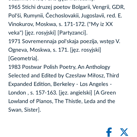
1965 Stichi druzej poetov Bolgarii, Vengrii, GDR,
Pol'ši, Rumynii, Čechoslovakii, Jugoslavii, red. E.
Vinokurov, Moskwa, s. 171-172. ("My iz XX
veka") [jęz. rosyjski] [Partyzanci].
1971 Sovremennaja pol'skaja poezija, wstęp V.
Ogneva, Moskwa, s. 171. [jęz. rosyjski]
[Geometria].
1983 Postwar Polish Poetry, An Anthology
Selected and Edited by Czesław Miłosz, Third
Expanded Edition, Berkeley - Los Angeles -
London , s. 157-163. [jęz. angielski] [A Green
Lowland of Pianos, The Thistle, Leda and the
Swan, Sister].