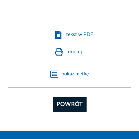
tekst w PDF
drukuj
pokaż metkę
POWRÓT