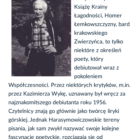
Książę Krainy
Łagodności, Homer
Łemkowszczyzny, bard
krakowskiego
Zwierzyńca, to tylko
niektóre z określeń
poety, który
debiutował wraz z
pokoleniem
Współczesności. Przez niektórych krytyków, m.in.
przez Kazimierza Wykę, uznawany był wręcz za
najznakomitszego debiutanta roku 1956.
Czytelnicy znają go głównie jako twórcę liryki
górskiej. Jednak Harasymowiczowskie tereny
pisania, jak sam zwykł nazywać swoje kolejne
fascynacje poetyckie, rozciągają się od