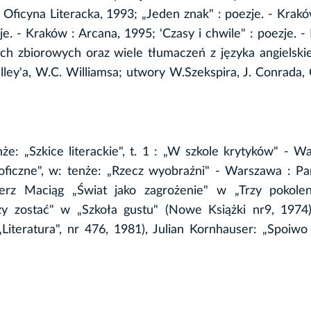
: Oficyna Literacka, 1993; „Jeden znak" : poezje. - Krak
e. - Kraków : Arcana, 1995; 'Czasy i chwile" : poezje. -
ch zbiorowych oraz wiele tłumaczeń z języka angielskie
lley'a, W.C. Williamsa; utwory W.Szekspira, J. Conrada, 
e: „Szkice literackie", t. 1 : „W szkole krytyków" - W
roficzne", w: tenże: „Rzecz wyobraźni" - Warszawa : 
rz Maciąg „Świat jako zagrożenie" w „Trzy pokoleni
czy zostać" w „Szkoła gustu" (Nowe Książki nr9, 1974
Literatura", nr 476, 1981), Julian Kornhauser: „Spoiwo 