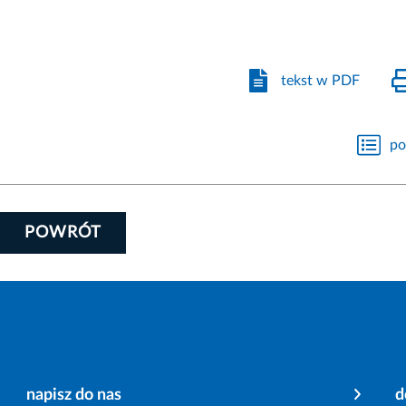
tekst w PDF
po
POWRÓT
napisz do nas
d