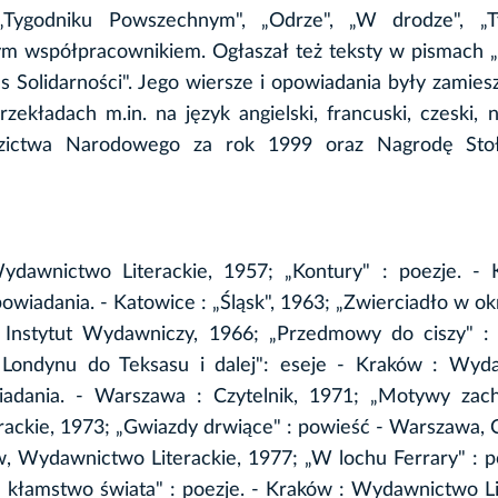
 „Tygodniku Powszechnym", „Odrze", „W drodze", „T
tałym współpracownikiem. Ogłaszał też teksty w pismach 
zas Solidarności". Jego wiersze i opowiadania były zamie
ekładach m.in. na język angielski, francuski, czeski, n
dzictwa Narodowego za rok 1999 oraz Nagrodę Sto
ydawnictwo Literackie, 1957; „Kontury" : poezje. - 
owiadania. - Katowice : „Śląsk", 1963; „Zwierciadło w o
 Instytut Wydawniczy, 1966; „Przedmowy do ciszy" : 
 Londynu do Teksasu i dalej": eseje - Kraków : Wyd
wiadania. - Warszawa : Czytelnik, 1971; „Motywy zach
erackie, 1973; „Gwiazdy drwiące" : powieść - Warszawa, C
w, Wydawnictwo Literackie, 1977; „W lochu Ferrary" : p
 kłamstwo świata" : poezje. - Kraków : Wydawnictwo Li