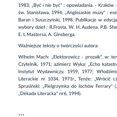
1983; „Być i nie być" : opowiadania. - Kraków 
św. Stanisława, 1994; „Anglosaskie muzy" : esej
Baran i Suszczyński, 1998. Publikacje w edycja
wybory dzieł : R.Frosta, W. H. Audena, P.B. She
E. L Mastersa, A. Ginsberga.
Ważniejsze teksty o twórczości autora:
Wihelm Mach: „Elektorowicz - prozaik", w: tenż
Czytelnik, 1971; azimierz Wyka: „Echo katast
Instytut Wydawniczy, 1959, 1977; Włodzimie
Literackie nr 1034, 1971r., Tenże: „Wrócić 
Sprusiński: „Pielgrzymka do lochów Ferrary" („
„Dekada Literacka" nr6, 1994).
***