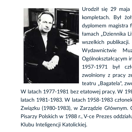
Urodził się 29 maja
kompletach. Był żoł
dyplomem magistra fi
łamach „Dziennika Li
wszelkich publikacji
Wydawnictwie Mu
Ogólnokształcącym im
1957-1971 był czło
zwolniony z pracy z
teatru „Bagatela", z
W latach 1977-1981 bez etatowej pracy. W 1981
latach 1981-1983. W latach 1958-1983 członek Z
Związku (1980-1983), w Zarządzie Głównym. C
Pisarzy Polskich w 1988 r., V-ce Prezes oddzi
Klubu Inteligencji Katolickiej.