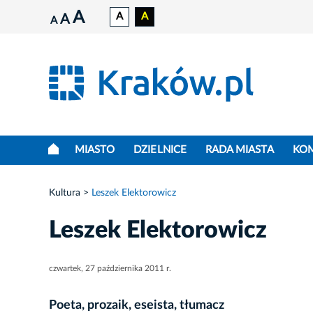
A
A
A
A
A
MIASTO
DZIELNICE
RADA MIASTA
KO
Kultura
Leszek Elektorowicz
Leszek Elektorowicz
czwartek, 27 października 2011 r.
Poeta, prozaik, eseista, tłumacz