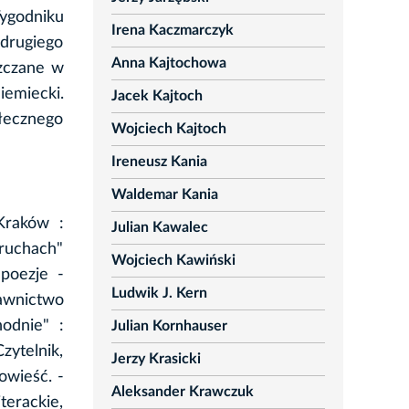
ygodniku
Irena Kaczmarczyk
„drugiego
Anna Kajtochowa
szczane w
iemiecki.
Jacek Kajtoch
łecznego
Wojciech Kajtoch
Ireneusz Kania
Waldemar Kania
Kraków :
Julian Kawalec
kruchach"
Wojciech Kawiński
poezje -
Ludwik J. Kern
awnictwo
odnie" :
Julian Kornhauser
zytelnik,
Jerzy Krasicki
owieść. -
Aleksander Krawczuk
terackie,