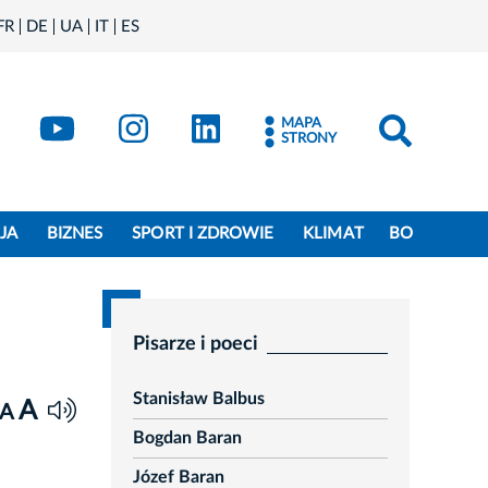
FR
DE
UA
IT
ES
book
Kraków - X
Kraków - YouTube
Kraków - Instagram
Kraków - LinkedIn
MAPA
STRONY
JA
BIZNES
SPORT I ZDROWIE
KLIMAT
BO
Pisarze i poeci
Stanisław Balbus
A
A
Bogdan Baran
Józef Baran