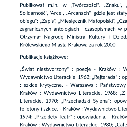
Publikował m.in. w „Twórczości", „Znaku",
Solidarność", 'Arce", „Arcanach", gdzie jest s
obiegu": „Zapis", „Miesięcznik Małopolski", „C
zagranicznych antologiach i czasopismach w prz
Otrzymał Nagrodę Ministra Kultury i Dzie
Królewskiego Miasta Krakowa za rok 2000.
Publikacje książkowe:
„Świat niestworzony" : poezje - Kraków : W
Wydawnictwo Literackie, 1962; „Rejterada" : op
: szkice krytyczne. - Warszawa : Państwowy
Kraków : Wydawnictwo Literackie, 1968; „Z
Literackie, 1970; „Przechadzki Sylena": opo
felietony i szkice. - Kraków : Wydawnictwo Lit
1974; „Przeklęty Teatr" : opowiadania. - Krakó
Kraków : Wydawnictwo Literackie, 1980; „Całe