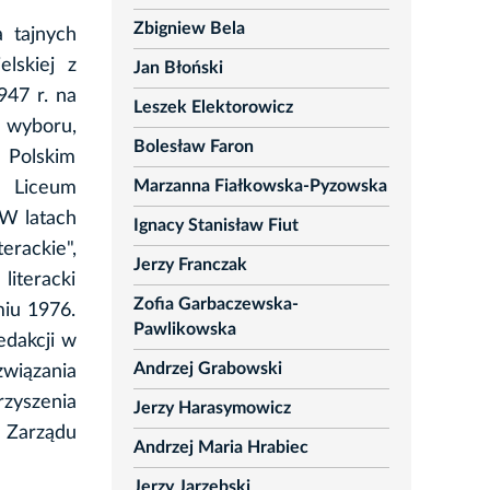
Zbigniew Bela
 tajnych
elskiej z
Jan Błoński
947 r. na
Leszek Elektorowicz
o wyboru,
Bolesław Faron
w Polskim
Marzanna Fiałkowska-Pyzowska
 Liceum
 W latach
Ignacy Stanisław Fiut
rackie",
Jerzy Franczak
literacki
Zofia Garbaczewska-
miu 1976.
Pawlikowska
edakcji w
Andrzej Grabowski
związania
zyszenia
Jerzy Harasymowicz
k Zarządu
Andrzej Maria Hrabiec
Jerzy Jarzębski