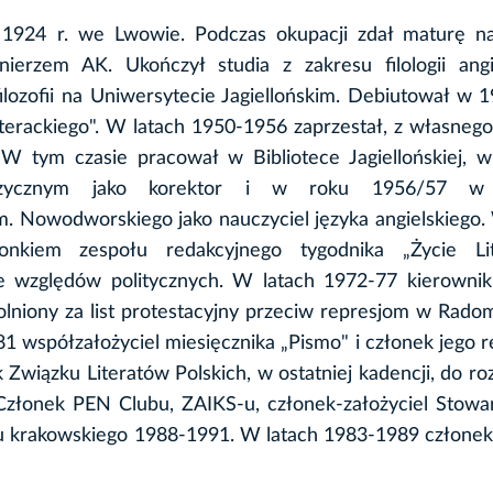
 1924 r. we Lwowie. Podczas okupacji zdał maturę na
nierzem AK. Ukończył studia z zakresu filologii angi
lozofii na Uniwersytecie Jagiellońskim. Debiutował w 1
terackiego". W latach 1950-1956 zaprzestał, z własneg
. W tym czasie pracował w Bibliotece Jagiellońskiej, 
zycznym jako korektor i w roku 1956/57 w
. Nowodworskiego jako nauczyciel języka angielskiego.
nkiem zespołu redakcyjnego tygodnika „Życie Lite
e względów politycznych. W latach 1972-77 kierownik 
wolniony za list protestacyjny przeciw represjom w Rado
 współzałożyciel miesięcznika „Pismo" i członek jego r
wiązku Literatów Polskich, w ostatniej kadencji, do ro
złonek PEN Clubu, ZAIKS-u, członek-założyciel Stowar
ału krakowskiego 1988-1991. W latach 1983-1989 człone