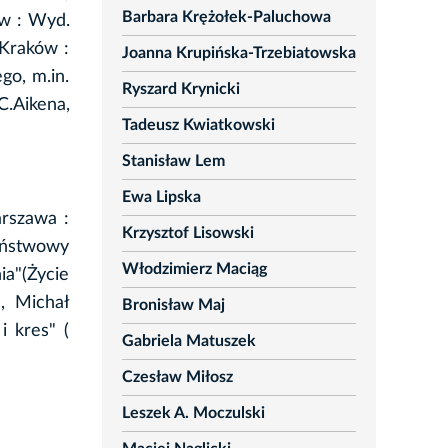
Barbara Krężołek-Paluchowa
ów : Wyd.
 Kraków :
Joanna Krupińska-Trzebiatowska
go, m.in.
Ryszard Krynicki
C.Aikena,
Tadeusz Kwiatkowski
Stanisław Lem
Ewa Lipska
arszawa :
Krzysztof Lisowski
Państwowy
Włodzimierz Maciąg
a"(Życie
), Michał
Bronisław Maj
i kres" (
Gabriela Matuszek
Czesław Miłosz
Leszek A. Moczulski