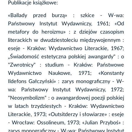
Publikacje książkowe:
«Ballady przed burzą» : szkice - W-wa:
Państwowy Instytut Wydawniczy, 1961; «Od
metafory do heroizmu» : z dziejów czasopism
literackich w dwudziestoleciu międzywojennym :
eseje - Kraków: Wydawnictwo Literackie, 1967;
„Świadomość estetyczna polskiej awangardy" : o
"Zwrotnicy" : studium - Kraków: Państwowe
Wydawnictwo Naukowe, 1971; «Konstanty
Ildefons Gałczyński» : zarys monograficzny - W-
wa: Państwowy Instytut Wydawniczy, 1972;
"Neosymbolizm" : o awangardowej poezji polskiej
w latach trzydziestych - Kraków: Wydawnictwo
Literackie, 1973; «Outsitderzy i słowiarze» : eseje
- Wrocław: Ossolineum, 1973; «Julian Przyboś» :
zarys monograficzny - W-wa: Państwowy Instytut