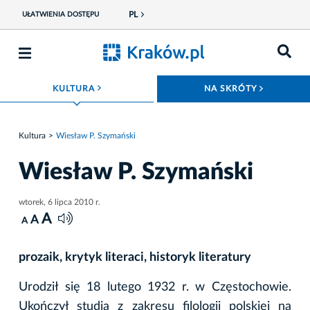
PL
UŁATWIENIA DOSTĘPU
ROZWIŃ MENU
ROZWIŃ
KULTURA
NA SKRÓTY
Kultura
Wiesław P. Szymański
Wiesław P. Szymański
wtorek, 6 lipca 2010 r.
A
A
A
prozaik, krytyk literaci, historyk literatury
Urodził się 18 lutego 1932 r. w Częstochowie.
Ukończył studia z zakresu filologii polskiej na