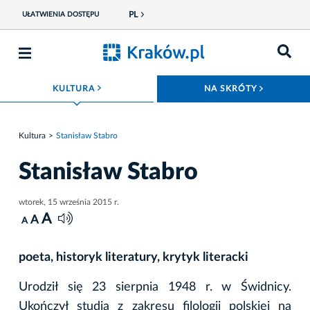
PL
UŁATWIENIA DOSTĘPU
ROZWIŃ MENU
ROZWIŃ
KULTURA
NA SKRÓTY
Kultura
Stanisław Stabro
Stanisław Stabro
wtorek, 15 września 2015 r.
A
A
A
poeta, historyk literatury, krytyk literacki
Urodził się 23 sierpnia 1948 r. w Świdnicy.
Ukończył studia z zakresu filologii polskiej na