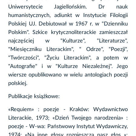
Uniwersytecie Jagiellońskim. Dr nauk
humanistycznych, adiunkt w Instytucie Filologii
Polskiej UJ. Debiutował w 1967 r. w "Dzienniku
Polskim". Szkice krytycznoliterackie zamieszczał
najczęściej w "Kulturze", "Literaturze",
"Miesięczniku Literackim", " Odrze", "Poezji",
"Twórczości", "Życiu Literackim", a potem w
"Autografie" i w "Kulturze Niezależnej". Jego
wiersze opublikowano w wielu antologiach poezji
polskiej.
Publikacje książkowe:
«Requiem» : poezje - Kraków: Wydawnictwo
Literackie, 1973; «Dzień Twojego narodzenia» :
poezje - W-wa: Państwowy Instytut Wydawniczy,
1974; «Na inne głosy rozpieszczą nasz głos »: