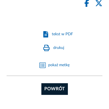
tekst w PDF
drukuj
pokaż metkę
POWRÓT