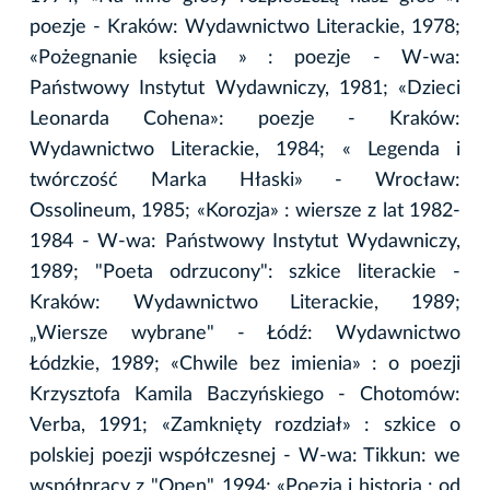
poezje - Kraków: Wydawnictwo Literackie, 1978;
«Pożegnanie księcia » : poezje - W-wa:
Państwowy Instytut Wydawniczy, 1981; «Dzieci
Leonarda Cohena»: poezje - Kraków:
Wydawnictwo Literackie, 1984; « Legenda i
twórczość Marka Hłaski» - Wrocław:
Ossolineum, 1985; «Korozja» : wiersze z lat 1982-
1984 - W-wa: Państwowy Instytut Wydawniczy,
1989; "Poeta odrzucony": szkice literackie -
Kraków: Wydawnictwo Literackie, 1989;
„Wiersze wybrane" - Łódź: Wydawnictwo
Łódzkie, 1989; «Chwile bez imienia» : o poezji
Krzysztofa Kamila Baczyńskiego - Chotomów:
Verba, 1991; «Zamknięty rozdział» : szkice o
polskiej poezji współczesnej - W-wa: Tikkun: we
współpracy z "Open", 1994; «Poezja i historia : od