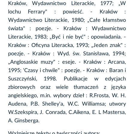
Kraków, Wydawnictwo Literackie, 1977; „W
lochu Ferrary" : powieść. - Kraków :
Wydawnictwo Literackie, 1980; „Całe kłamstwo
świata" : poezje. - Kraków : Wydawnictwo
Literackie, 1983; „Być i nie być" : opowiadania. -
Kraków : Oficyna Literacka, 1993; „Jeden znak" :
poezje. - Kraków : Wyd. św. Stanisława, 1994;
„Anglosaskie muzy" : eseje. - Kraków : Arcana,
1995; 'Czasy i chwile" : poezje. - Kraków : Baran i
Suszczyński, 1998. Publikacje w edycjach
zbiorowych oraz wiele tłumaczeń z języka
angielskiego, m.in. wybory dzieł : R.Frosta, W. H.
Audena, P.B. Shelley'a, W.C. Williamsa; utwory
W.Szekspira, J. Conrada, C.Aikena, E. L Mastersa,
A. Ginsberga.
Ważniejsze teksty o twórczości autora: