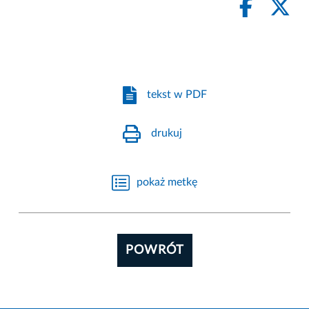
tekst w PDF
drukuj
pokaż metkę
POWRÓT