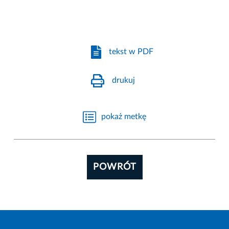
tekst w PDF
drukuj
pokaż metkę
POWRÓT