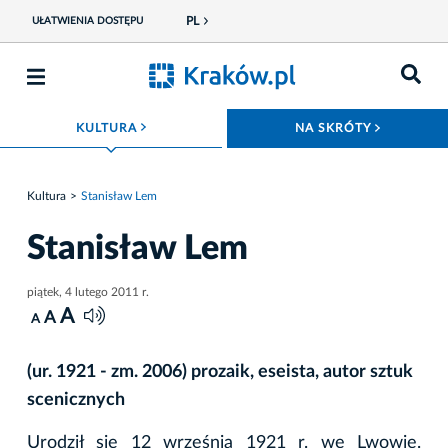
PL
UŁATWIENIA DOSTĘPU
ROZWIŃ MENU
ROZWIŃ
KULTURA
NA SKRÓTY
Kultura
Stanisław Lem
Stanisław Lem
piątek, 4 lutego 2011 r.
A
A
A
(ur. 1921 - zm. 2006) prozaik, eseista, autor sztuk
scenicznych
Urodził się 12 września 1921 r. we Lwowie.