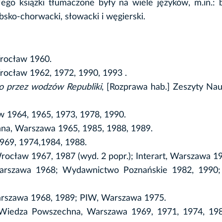
 Jego książki tłumaczone były na wiele języków, m.in.: b
erbsko-chorwacki, słowacki i węgierski.
Wrocław 1960.
Wrocław 1962, 1972, 1990, 1993 .
go przez wodzów Republiki
, [Rozprawa hab.] Zeszyty N
aw 1964, 1965, 1973, 1978, 1990.
hna, Warszawa 1965, 1985, 1988, 1989.
1969, 1974,1984, 1988.
rocław 1967, 1987 (wyd. 2 popr.); Interart, Warszawa 1
arszawa 1968; Wydawnictwo Poznańskie 1982, 1990; I
 Warszawa 1968, 1989; PIW, Warszawa 1975.
, Wiedza Powszechna, Warszawa 1969, 1971, 1974, 198