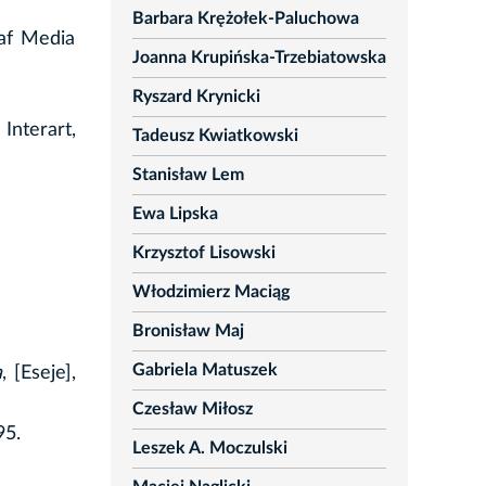
Barbara Krężołek-Paluchowa
raf Media
Joanna Krupińska-Trzebiatowska
Ryszard Krynicki
Interart,
Tadeusz Kwiatkowski
Stanisław Lem
Ewa Lipska
Krzysztof Lisowski
Włodzimierz Maciąg
Bronisław Maj
Gabriela Matuszek
a
, [Eseje],
Czesław Miłosz
95.
Leszek A. Moczulski