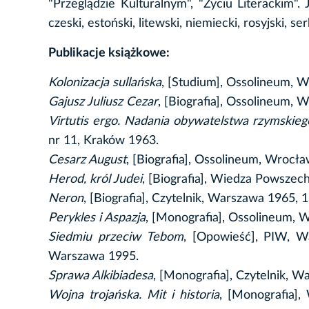
"Przeglądzie Kulturalnym", "Życiu Literackim".
czeski, estoński, litewski, niemiecki, rosyjski, s
Publikacje książkowe:
Kolonizacja sullańska
, [Studium], Ossolineum, 
Gajusz Juliusz Cezar
, [Biografia], Ossolineum, 
Virtutis ergo. Nadania obywatelstwa rzymskie
nr 11, Kraków 1963.
Cesarz August
, [Biografia], Ossolineum, Wrocł
Herod, król Judei
, [Biografia], Wiedza Powszec
Neron
, [Biografia], Czytelnik, Warszawa 1965, 
Perykles i Aspazja
, [Monografia], Ossolineum, W
Siedmiu przeciw Tebom
, [Opowieść], PIW, W
Warszawa 1995.
Sprawa Alkibiadesa
, [Monografia], Czytelnik,
Wojna trojańska. Mit i historia
, [Monografia]