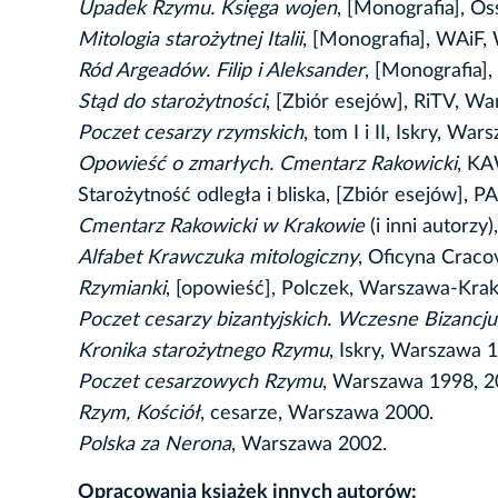
Upadek Rzymu. Księga wojen
, [Monografia], O
Mitologia starożytnej Italii
, [Monografia], WAiF,
Ród Argeadów. Filip i Aleksander
, [Monografia]
Stąd do starożytności
, [Zbiór esejów], RiTV, W
Poczet cesarzy rzymskich
, tom I i II, Iskry, W
Opowieść o zmarłych. Cmentarz Rakowicki
, KA
Starożytność odległa i bliska, [Zbiór esejów]
Cmentarz Rakowicki w Krakowie
(i inni autorz
Alfabet Krawczuka mitologiczny
, Oficyna Craco
Rzymianki
, [opowieść], Polczek, Warszawa-Kra
Poczet cesarzy bizantyjskich. Wczesne Bizancj
Kronika starożytnego Rzymu
, Iskry, Warszawa 
Poczet cesarzowych Rzymu
, Warszawa 1998, 2
Rzym, Kościół
, cesarze, Warszawa 2000.
Polska za Nerona
, Warszawa 2002.
Opracowania książek innych autorów: