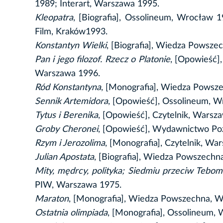
1989; Interart, Warszawa 1995.
Kleopatra
, [Biografia], Ossolineum, Wrocław 1
Film, Kraków1993.
Konstantyn Wielki
, [Biografia], Wiedza Powsze
Pan i jego filozof. Rzecz o Platonie
, [Opowieść]
Warszawa 1996.
Ród Konstantyna
, [Monografia], Wiedza Powsz
Sennik Artemidora
, [Opowieść], Ossolineum, W
Tytus i Berenika
, [Opowieść], Czytelnik, Wars
Groby Cheronei
, [Opowieść], Wydawnictwo Poz
Rzym i Jerozolima
, [Monografia], Czytelnik, W
Julian Apostata
, [Biografia], Wiedza Powszech
Mity, mędrcy, polityka; Siedmiu przeciw Tebom; 
PIW, Warszawa 1975.
Maraton
, [Monografia], Wiedza Powszechna, W
Ostatnia olimpiada
, [Monografia], Ossolineum, 