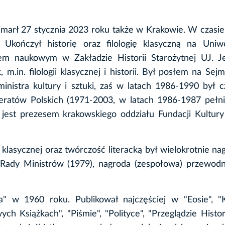
marł 27 stycznia 2023 roku także w Krakowie. W czasie
. Ukończył historię oraz filologię klasyczną na Uniw
em naukowym w Zakładzie Historii Starożytnej UJ. Je
m.in. filologii klasycznej i historii. Był posłem na Sejm 
inistra kultury i sztuki, zaś w latach 1986-1990 był 
eratów Polskich (1971-2003, w latach 1986-1987 pełni
jest prezesem krakowskiego oddziału Fundacji Kultury 
 klasycznej oraz twórczość literacką był wielokrotnie na
Rady Ministrów (1979), nagroda (zespołowa) przewodn
a" w 1960 roku. Publikował najczęściej w "Eosie", "K
h Książkach", "Piśmie", "Polityce", "Przeglądzie Histo