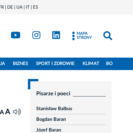
FR
DE
UA
IT
ES
book
Kraków - X
Kraków - YouTube
Kraków - Instagram
Kraków - LinkedIn
MAPA
STRONY
JA
BIZNES
SPORT I ZDROWIE
KLIMAT
BO
Pisarze i poeci
Stanisław Balbus
A
A
Bogdan Baran
Józef Baran