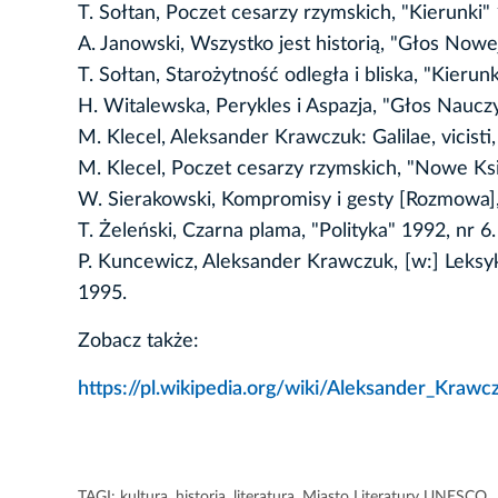
T. Sołtan, Poczet cesarzy rzymskich, "Kierunki" 
A. Janowski, Wszystko jest historią, "Głos Nowe
T. Sołtan, Starożytność odległa i bliska, "Kierunk
H. Witalewska, Perykles i Aspazja, "Głos Nauczy
M. Klecel, Aleksander Krawczuk: Galilae, vicisti,
M. Klecel, Poczet cesarzy rzymskich, "Nowe Ksi
W. Sierakowski, Kompromisy i gesty [Rozmowa], 
T. Żeleński, Czarna plama, "Polityka" 1992, nr 6.
P. Kuncewicz, Aleksander Krawczuk, [w:] Leksy
1995.
Zobacz także:
https://pl.wikipedia.org/wiki/Aleksander_Krawc
TAGI:
kultura
,
historia
,
literatura
,
Miasto Literatury UNESCO