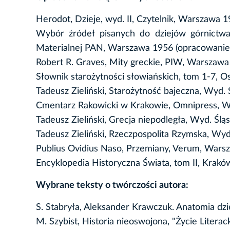
Herodot, Dzieje, wyd. II, Czytelnik, Warszawa 19
Wybór źródeł pisanych do dziejów górnictwa i 
Materialnej PAN, Warszawa 1956 (opracowanie
Robert R. Graves, Mity greckie, PIW, Warszawa
Słownik starożytności słowiańskich, tom 1-7, 
Tadeusz Zieliński, Starożytność bajeczna, Wyd
Cmentarz Rakowicki w Krakowie, Omnipress, Wa
Tadeusz Zieliński, Grecja niepodległa, Wyd. Śl
Tadeusz Zieliński, Rzeczpospolita Rzymska, Wy
Publius Ovidius Naso, Przemiany, Verum, Warsza
Encyklopedia Historyczna Świata, tom II, Kraków
Wybrane teksty o twórczości autora:
S. Stabryła, Aleksander Krawczuk. Anatomia dzi
M. Szybist, Historia nieoswojona, "Życie Literac