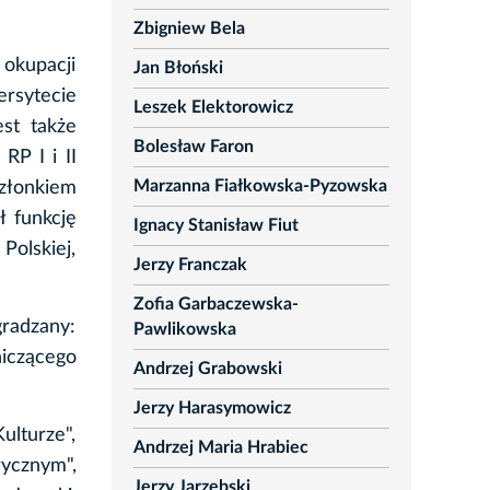
Zbigniew Bela
 okupacji
Jan Błoński
ersytecie
Leszek Elektorowicz
st także
Bolesław Faron
RP I i II
Marzanna Fiałkowska-Pyzowska
członkiem
ł funkcję
Ignacy Stanisław Fiut
Polskiej,
Jerzy Franczak
Zofia Garbaczewska-
gradzany:
Pawlikowska
iczącego
Andrzej Grabowski
Jerzy Harasymowicz
ulturze",
Andrzej Maria Hrabiec
rycznym",
Jerzy Jarzębski