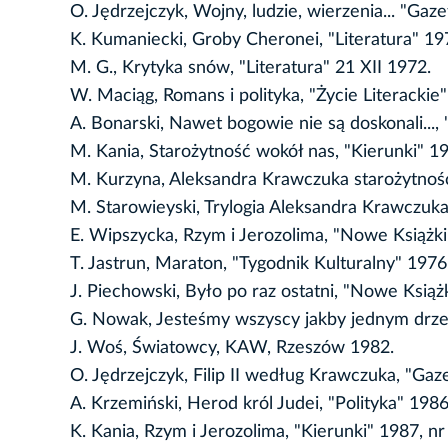
O. Jędrzejczyk, Wojny, ludzie, wierzenia... "Gaz
K. Kumaniecki, Groby Cheronei, "Literatura" 197
M. G., Krytyka snów, "Literatura" 21 XII 1972.
W. Maciąg, Romans i polityka, "Życie Literackie"
A. Bonarski, Nawet bogowie nie są doskonali..., 
M. Kania, Starożytność wokół nas, "Kierunki" 19
M. Kurzyna, Aleksandra Krawczuka starożytnoś
M. Starowieyski, Trylogia Aleksandra Krawczuk
E. Wipszycka, Rzym i Jerozolima, "Nowe Książki"
T. Jastrun, Maraton, "Tygodnik Kulturalny" 1976,
J. Piechowski, Było po raz ostatni, "Nowe Książ
G. Nowak, Jesteśmy wszyscy jakby jednym drz
J. Woś, Światowcy, KAW, Rzeszów 1982.
O. Jędrzejczyk, Filip II według Krawczuka, "Gaz
A. Krzemiński, Herod król Judei, "Polityka" 1986,
K. Kania, Rzym i Jerozolima, "Kierunki" 1987, nr