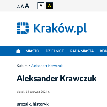
A
A
A
A
A
MIASTO
DZIELNICE
RADA MIASTA
KO
Kultura
Aleksander Krawczuk
Aleksander Krawczuk
piątek, 14 czerwca 2024 r.
prozaik, historyk