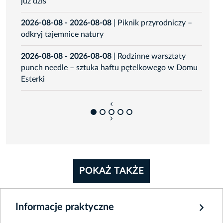
już dziś
Podgó
Bedna
2026-08-08 - 2026-08-08
|
Piknik przyrodniczy –
odkryj tajemnice natury
2026-
#DZI
2026-08-08 - 2026-08-08
|
Rodzinne warsztaty
punch needle – sztuka haftu pętelkowego w Domu
2026-
Esterki
edycj
prev
next
POKAŻ TAKŻE
Informacje praktyczne