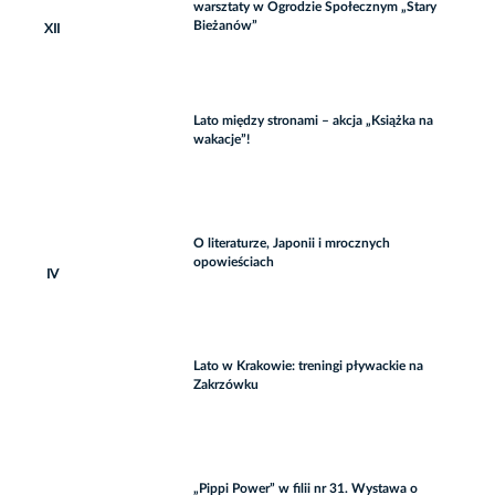
warsztaty w Ogrodzie Społecznym „Stary
Bieżanów”
XII
Lato między stronami – akcja „Książka na
wakacje”!
O literaturze, Japonii i mrocznych
opowieściach
IV
Lato w Krakowie: treningi pływackie na
Zakrzówku
„Pippi Power” w filii nr 31. Wystawa o