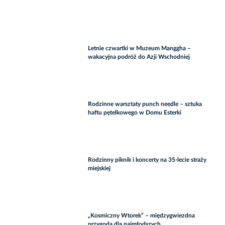
Letnie czwartki w Muzeum Manggha –
wakacyjna podróż do Azji Wschodniej
Rodzinne warsztaty punch needle – sztuka
haftu pętelkowego w Domu Esterki
Rodzinny piknik i koncerty na 35-lecie straży
miejskiej
„Kosmiczny Wtorek” – międzygwiezdna
przygoda dla najmłodszych