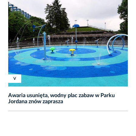
XVIII
XVIII
V
Awaria usunięta, wodny plac zabaw w Parku
Jordana znów zaprasza