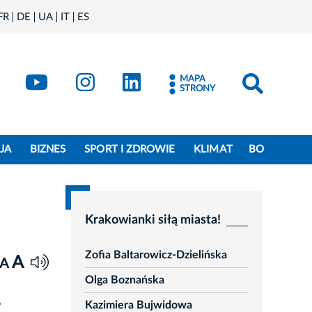
FR
DE
UA
IT
ES
book
Kraków - X
Kraków - YouTube
Kraków - Instagram
Kraków - LinkedIn
MAPA
STRONY
JA
BIZNES
SPORT I ZDROWIE
KLIMAT
BO
Krakowianki siłą miasta!
Zofia Baltarowicz-Dzielińska
A
A
Olga Boznańska
o
Kazimiera Bujwidowa