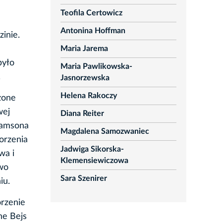
Teofila Certowicz
Antonina Hoffman
inie.
Maria Jarema
było
Maria Pawlikowska-
.
Jasnorzewska
Helena Rakoczy
zone
wej
Diana Reiter
 Samsona
Magdalena Samozwaniec
orzenia
Jadwiga Sikorska-
wa i
Klemensiewiczowa
owo
Sara Szenirer
iu.
orzenie
ne Bejs