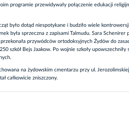
im programie przewidywały połączenie edukacji religijn
cząt było dotąd niespotykane i budziło wiele kontrowersj
zynek była sprzeczna z zapisami Talmudu. Sara Schenirer 
 i przekonała przywódców ortodoksyjnych Żydów do zasa
 250 szkół Bejs Jaakow. Po wojnie szkoły upowszechniły s
nych.
chowana na żydowskim cmentarzu przy ul. Jerozolimskie
tał całkowicie zniszczony.