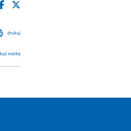
drukuj
każ metkę