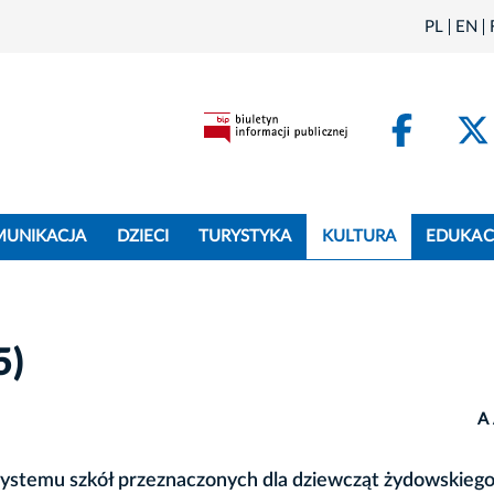
PL
EN
Face
MUNIKACJA
DZIECI
TURYSTYKA
KULTURA
EDUKAC
5)
A
 systemu szkół przeznaczonych dla dziewcząt żydowskieg