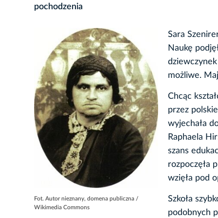
pochodzenia
Sara Szenire
Naukę podjęł
dziewczynek 
możliwe. Maj
Chcąc kształ
przez polski
wyjechała do
Raphaela Hir
szans eduka
rozpoczęła p
wzięła pod o
Szkoła szybk
Fot. Autor nieznany, domena publiczna /
Wikimedia Commons
podobnych po