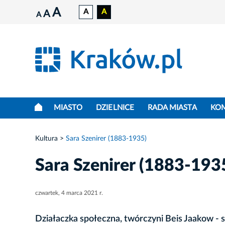
A
A
A
A
A
MIASTO
DZIELNICE
RADA MIASTA
KO
Kultura
Sara Szenirer (1883-1935)
Sara Szenirer (1883-193
czwartek, 4 marca 2021 r.
Działaczka społeczna, twórczyni Beis Jaakow -