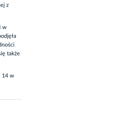
ej z
i w
podjęła
dności
ię także
j 14 w