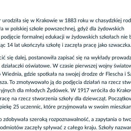
r urodziła się w Krakowie w 1883 roku w chasydzkiej rodz
a w polskiej szkole powszechnej, gdyż dla żydowskich
podjęcie formalnej edukacji w żydowskich szkołach nie 
ąc 14 lat ukończyła szkołę i zaczęła pracę jako szwaczka
cić się dalej, postanowiła zapisać się na wykłady prowad
e działaczki oświatowe. W czasie pierwszej wojny świato
 Wiednia, gdzie spotkała na swojej drodze dr Flescha i
sza. To zmotywowało ją do podjęcia działań na rzecz stw
cyjnych dla młodych Żydówek. W 1917 wróciła do Krako
racę na rzecz stworzenia szkoły dla dziewcząt. Początk
piekę 25 uczennic, które przyjmowała w swoim mieszkan
o zdobywała szeroką rozpoznawalność, a zapytania o tw
dmiotów zaczęły spływać z całego kraju. Szkoły nazwa