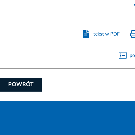
tekst w PDF
po
POWRÓT