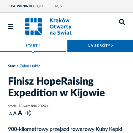
PL
UŁATWIENIA DOSTĘPU
ROZWIŃ MENU
ROZWIŃ
START
NA SKRÓTY
Start
Zobacz także
Finisz HopeRaising
Expedition w Kijowie
środa, 18 września 2024 r.
A
A
A
900-kilometrowy przejazd rowerowy Kuby Kepki