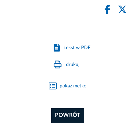
tekst w PDF
drukuj
pokaż metkę
POWRÓT