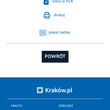
tekst w PDF
drukuj
pokaż metkę
POWRÓT
MIASTO
DZIELNICE