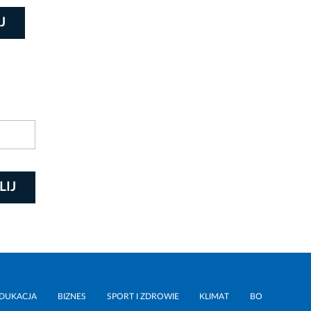
J
LIJ
DUKACJA
BIZNES
SPORT I ZDROWIE
KLIMAT
BO