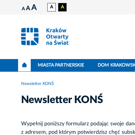
A
A
A
A
A
MIASTA PARTNERSKIE
DOM KRAKOWSK
Newsletter KONŚ
Newsletter KONŚ
Wypełnij poniższy formularz podając swoje dane
z adresem, pod którym potwierdzisz chęć subskr