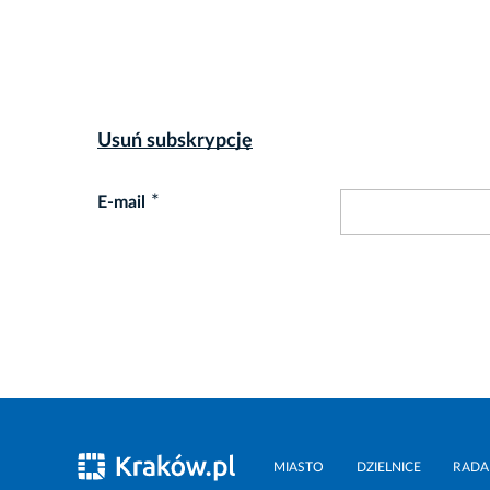
Usuń subskrypcję
*
E-mail
MIASTO
DZIELNICE
RADA