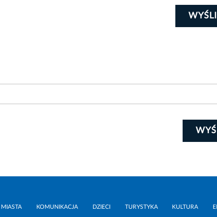
WYŚLI
WYŚ
 MIASTA
KOMUNIKACJA
DZIECI
TURYSTYKA
KULTURA
E