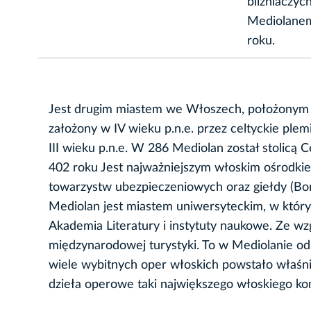
bliźniaczy
Mediolanem
roku.
Jest drugim miastem we Włoszech, położonym n
założony w IV wieku p.n.e. przez celtyckie ple
III wieku p.n.e. W 286 Mediolan został stolicą
402 roku Jest najważniejszym włoskim ośrodki
towarzystw ubezpieczeniowych oraz giełdy (Bors
Mediolan jest miastem uniwersyteckim, w którym
Akademia Literatury i instytuty naukowe. Ze wzg
międzynarodowej turystyki. To w Mediolanie od 
wiele wybitnych oper włoskich powstało właśni
dzieła operowe taki największego włoskiego k