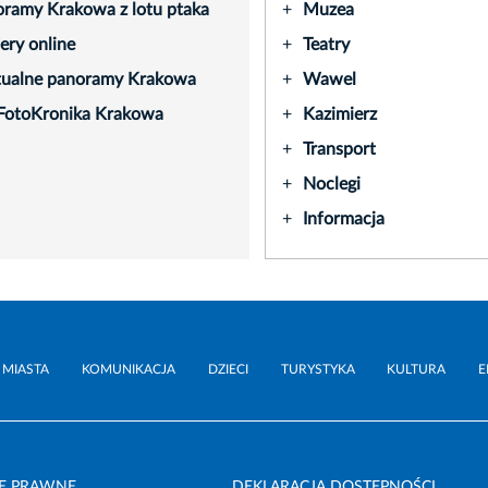
ramy Krakowa z lotu ptaka
Muzea
+
ry online
Teatry
+
tualne panoramy Krakowa
Wawel
+
FotoKronika Krakowa
Kazimierz
+
Transport
+
Noclegi
+
Informacja
+
 MIASTA
KOMUNIKACJA
DZIECI
TURYSTYKA
KULTURA
E
E PRAWNE
DEKLARACJA DOSTĘPNOŚCI