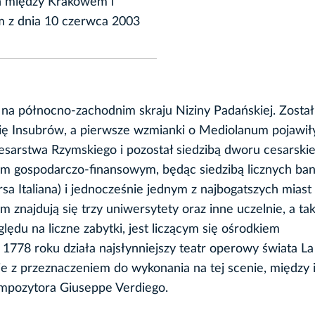
ch między Krakowem i
 z dnia 10 czerwca 2003
a północno-zachodnim skraju Niziny Padańskiej. Został
mię Insubrów, a pierwsze wzmianki o Mediolanum pojawił
 Cesarstwa Rzymskiego i pozostał siedzibą dworu cesarski
em gospodarczo-finansowym, będąc siedzibą licznych ban
a Italiana) i jednocześnie jednym z najbogatszych miast
 znajdują się trzy uniwersytety oraz inne uczelnie, a ta
lędu na liczne zabytki, jest liczącym się ośrodkiem
1778 roku działa najsłynniejszy teatr operowy świata La 
e z przeznaczeniem do wykonania na tej scenie, między 
ompozytora Giuseppe Verdiego.