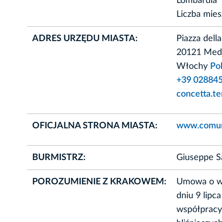
Lombardia
Liczba mie
ADRES URZĘDU MIASTA:
Piazza della
20121 Med
Włochy
Po
+39 02884
concetta.t
OFICJALNA STRONA MIASTA:
www.comune
BURMISTRZ:
Giuseppe S
POROZUMIENIE Z KRAKOWEM:
Umowa o w
dniu 9 lip
współpracy 