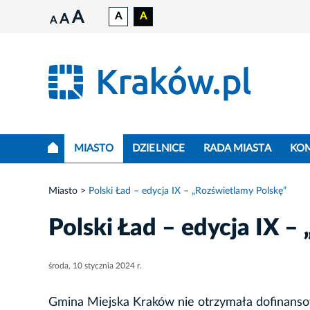
A
A
A
A
A
MIASTO
DZIELNICE
RADA MIASTA
KO
Miasto
Polski Ład – edycja IX – „Rozświetlamy Polskę”
Polski Ład – edycja IX –
środa, 10 stycznia 2024 r.
Gmina Miejska Kraków nie otrzymała dofinanso