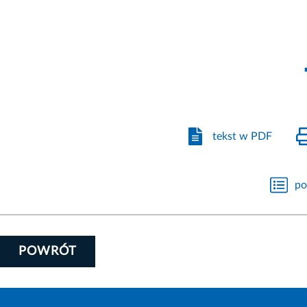
tekst w PDF
po
POWRÓT