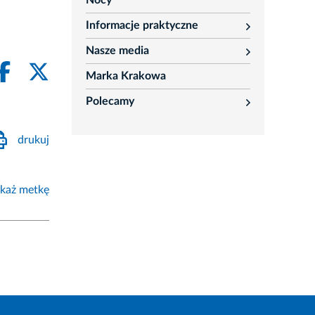
Nocy
Informacje praktyczne
rozwiń
Nasze media
rozwiń
Marka Krakowa
Polecamy
rozwiń
drukuj
każ metkę