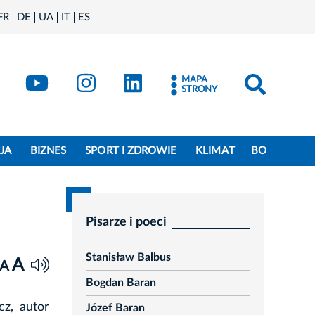
FR
DE
UA
IT
ES
book
Kraków - X
Kraków - YouTube
Kraków - Instagram
Kraków - LinkedIn
MAPA
STRONY
JA
BIZNES
SPORT I ZDROWIE
KLIMAT
BO
Pisarze i poeci
Stanisław Balbus
A
A
Bogdan Baran
z, autor
Józef Baran