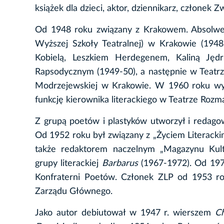
książek dla dzieci, aktor, dziennikarz, członek Z
Od 1948 roku związany z Krakowem. Absolwen
Wyższej Szkoły Teatralnej) w Krakowie (194
Kobielą, Leszkiem Herdegenem, Kaliną Jęd
Rapsodycznym (1949-50), a następnie w Teatrz
Modrzejewskiej w Krakowie. W 1960 roku wycof
funkcję kierownika literackiego w Teatrze Rozma
Z grupą poetów i plastyków utworzył i redago
Od 1952 roku był związany z „Życiem Literacki
także redaktorem naczelnym „Magazynu Kultu
grupy literackiej
Barbarus
(1967-1972). Od 19
Konfraterni Poetów. Członek ZLP od 1953 r
Zarządu Głównego.
Jako autor debiutował w 1947 r. wierszem
C