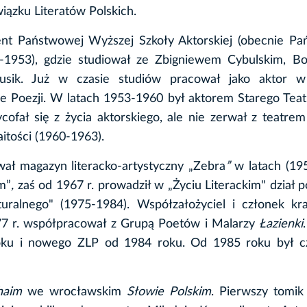
wiązku Literatów Polskich.
t Państwowej Wyższej Szkoły Aktorskiej (obecnie Pa
8-1953), gdzie studiował ze Zbigniewem Cybulskim, B
rusik. Już w czasie studiów pracował jako aktor w
e Poezji. W latach 1953-1960 był aktorem Starego Teat
ał się z życia aktorskiego, ale nie zerwał z teatrem
itości (1960-1963).
wał magazyn literacko-artystyczny „Zebra
”
w latach (19
m”
,
zaś od
1967 r. prowadził w „Życiu Literackim" dział po
ralnego" (1975-1984). Współzałożyciel i członek kra
77 r. współpracował z Grupą Poetów i Malarzy
Łazienki
oku i nowego ZLP od 1984 roku. Od 1985 roku był c
haim
we wrocławskim
Słowie Polskim
. Pierwszy tomik