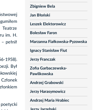
Zbigniew Bela
ństwowej
Jan Błoński
ogumiłem
Leszek Elektorowicz
 Teatrze
Bolesław Faron
ru im. H.
Marzanna Fiałkowska-Pyzowska
 – pełnił
Ignacy Stanisław Fiut
Jerzy Franczak
56-1958).
ezji. Był
Zofia Garbaczewska-
kowskiej
Pawlikowska
. Członek
Andrzej Grabowski
złonkiem
Jerzy Harasymowicz
Andrzej Maria Hrabiec
 poetycki
Jerzy Jarzębski