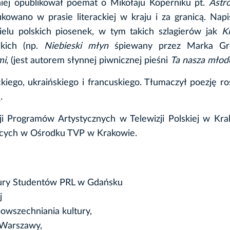
iej opublikował poemat o Mikołaju Koperniku pt.
Astr
kowano w prasie literackiej w kraju i za granicą. Napi
ielu polskich piosenek, w tym takich szlagierów jak
K
kich (np.
Niebieski młyn
śpiewany przez Marka Gr
mi
, (jest autorem słynnej piwnicznej pieśni
Ta nasza młod
ego, ukraińskiego i francuskiego. Tłumaczył poezję ro
.
i Programów Artystycznych w Telewizji Polskiej w Kra
ęcych w Ośrodku TVP w Krakowie.
tury Studentów PRL w Gdańsku
j
owszechniania kultury,
 Warszawy,