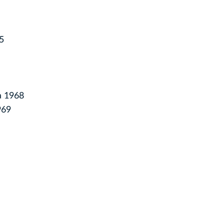
5
a 1968
969