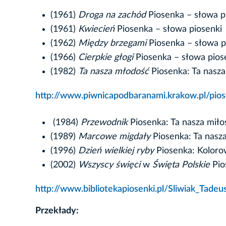
(1961)
Droga na zachód
Piosenka – słowa p
(1961)
Kwiecień
Piosenka – słowa piosenki
(1962)
Między brzegami
Piosenka – słowa p
(1966)
Cierpkie głogi
Piosenka – słowa pios
(1982)
Ta nasza młodość
Piosenka: Ta nasz
http://www.piwnicapodbaranami.krakow.pl/pios
(1984)
Przewodnik
Piosenka: Ta nasza miło
(1989)
Marcowe migdały
Piosenka: Ta nasz
(1996)
Dzień wielkiej ryby
Piosenka: Koloro
(2002)
Wszyscy święci
w
Święta Polskie
Pio
http://www.bibliotekapiosenki.pl/Sliwiak_Tadeu
Przekłady: