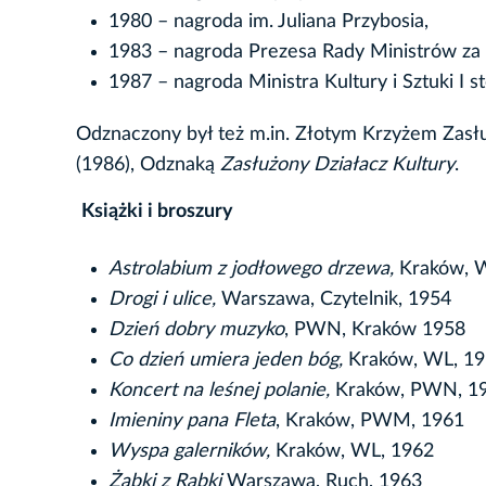
1980 – nagroda im. Juliana Przybosia,
1983 – nagroda Prezesa Rady Ministrów za t
1987 – nagroda Ministra Kultury i Sztuki I st
Odznaczony był też m.in. Złotym Krzyżem Zasł
(1986), Odznaką
Zasłużony Działacz Kultury
.
Książki i broszury
Astrolabium z jodłowego drzewa,
Kraków, 
Drogi i ulice,
Warszawa, Czytelnik, 1954
Dzień dobry muzyko
, PWN, Kraków 1958
Co dzień umiera jeden bóg,
Kraków, WL, 1
Koncert na leśnej polanie,
Kraków, PWN, 1
Imieniny pana Fleta
, Kraków, PWM, 1961
Wyspa galerników,
Kraków, WL, 1962
Żabki z Rabki
Warszawa, Ruch, 1963