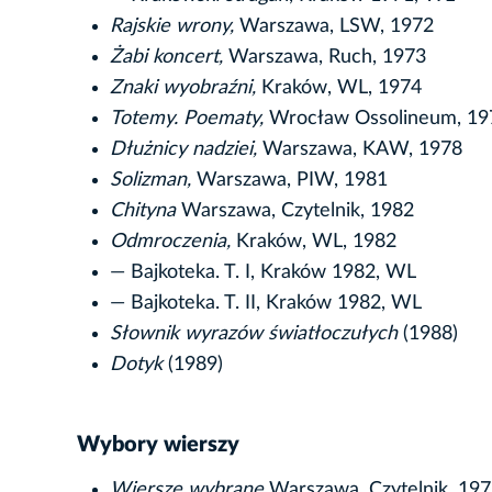
Rajskie wrony,
Warszawa, LSW, 1972
Żabi koncert,
Warszawa, Ruch, 1973
Znaki wyobraźni,
Kraków, WL, 1974
Totemy. Poematy,
Wrocław Ossolineum, 19
Dłużnicy nadziei,
Warszawa, KAW, 1978
Solizman,
Warszawa, PIW, 1981
Chityna
Warszawa, Czytelnik, 1982
Odmroczenia,
Kraków, WL, 1982
— Bajkoteka. T. I, Kraków 1982, WL
— Bajkoteka. T. II, Kraków 1982, WL
Słownik wyrazów światłoczułych
(1988)
Dotyk
(1989)
Wybory wierszy
Wiersze wybrane
Warszawa, Czytelnik, 19