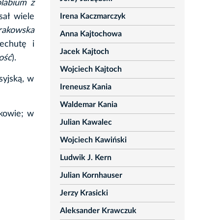
olabium z
Irena Kaczmarczyk
sał wiele
rakowska
Anna Kajtochowa
echutę i
Jacek Kajtoch
ość
).
Wojciech Kajtoch
syjską, w
Ireneusz Kania
Waldemar Kania
kowie; w
Julian Kawalec
Wojciech Kawiński
Ludwik J. Kern
Julian Kornhauser
Jerzy Krasicki
Aleksander Krawczuk