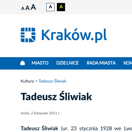
A
A
A
A
A
MIASTO
DZIELNICE
RADA MIASTA
KO
Kultura
Tadeusz Śliwiak
Tadeusz Śliwiak
środa, 2 listopada 2011 r.
Tadeusz Śliwiak
(ur. 23 stycznia 1928 we Lwo