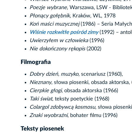
Poezje wybrane
, Warszawa, LSW - Bibliote
Płonący gołębnik,
Kraków, WL, 1978
Koń maści muzycznej
(1986) – Seria Mały
Wiśnie rozkwitłe pośród zimy
(1992) – antol
Uwierzyłem w człowieka
(1996)
Nie dokończony rękopis
(2002)
Filmografia
Dobry dzień, muzyko,
scenariusz (1960),
Nieznany
, słowa piosenki, obsada aktorska,
Cierpkie głogi
, obsada aktorska (1966)
Taki świat
, teksty poetyckie (1968)
Colargol zdobywcą kosmosu
, słowa piosenk
Znaki wyobraźni
, bohater filmu (1996)
Teksty piosenek