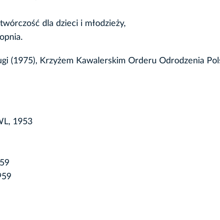
wórczość dla dzieci i młodzieży,
opnia.
ugi (1975), Krzyżem Kawalerskim Orderu Odrodzenia Pol
WL, 1953
959
959