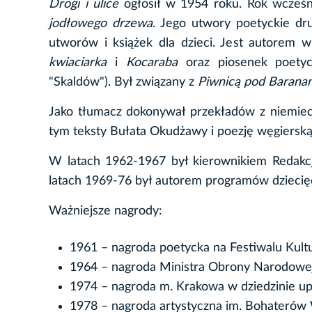
Drogi i ulice
ogłosił w 1954 roku. Rok wcześn
jodłowego drzewa
. Jego utwory poetyckie dru
utworów i książek dla dzieci. Jest autorem w
kwiaciarka
i
Kocaraba
oraz piosenek poetyc
"Skaldów"). Był związany z
Piwnicą pod Barana
Jako tłumacz dokonywał przekładów z niemiecki
tym teksty Bułata Okudżawy i poezję węgierską
W latach 1962-1967 był kierownikiem Redakcj
latach 1969-76 był autorem programów dzieci
Ważniejsze nagrody:
1961 – nagroda poetycka na Festiwalu Kul
1964 – nagroda Ministra Obrony Narodowe
1974 – nagroda m. Krakowa w dziedzinie up
1978 – nagroda artystyczna im. Bohaterów