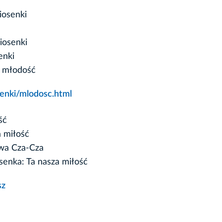
iosenki
iosenki
enki
a młodość
enki/mlodosc.html
ść
a miłość
wa Cza-Cza
senka: Ta nasza miłość
sz